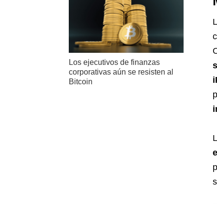
L
c
O
Los ejecutivos de finanzas
s
corporativas aún se resisten al
Bitcoin
p
i
L
p
s