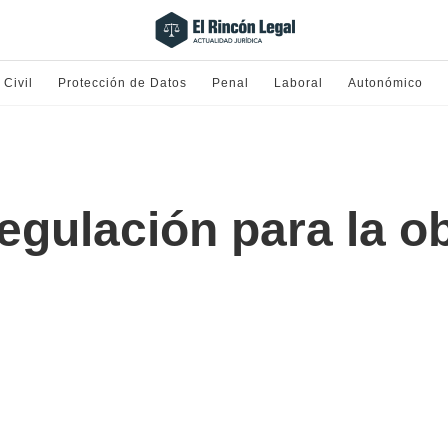
Civil
Protección de Datos
Penal
Laboral
Autonómico
regulación para la o
?