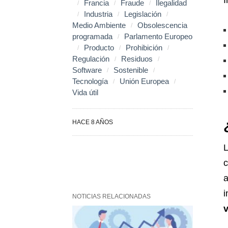
Í
Francia
Fraude
Ilegalidad
Industria
Legislación
Medio Ambiente
Obsolescencia
programada
Parlamento Europeo
Producto
Prohibición
Regulación
Residuos
Software
Sostenible
Tecnología
Unión Europea
Vida útil
HACE 8 AÑOS
a
i
NOTICIAS RELACIONADAS
v