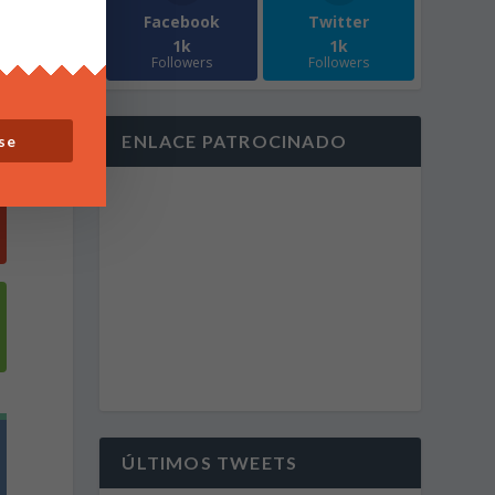
Facebook
Twitter
1k
1k
Followers
Followers
ENLACE PATROCINADO
se
ÚLTIMOS TWEETS