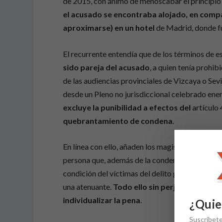
de 2015, con ánimo de menoscabar el principio 
el acusado se encontraba alojado, en compañ
aproximarse) en un hotel
de Madrid, donde f
El recurrente entendía que de los términos de e
sido pareja del acusado
, a quien tenía prohi
de las audiencias provinciales de Vizcaya o Sevil
desde un Pleno no jurisdiccional celebrado ene
excluye la punibilidad a efectos del
artículo 
quebrantamiento de condena
.
En línea con ello, añaden los magistrados, claud
persona que, además de la condenada, se ve afe
condición del víctimas del delito generador de l
una atenuante.
Todo ello sin perjuicio de que
individualizar la pena
.
¿Quie
Suscríbet