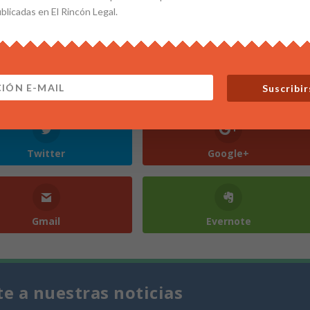
ublicadas en El Rincón Legal.
Suscribir
Twitter
Google+
Gmail
Evernote
te a nuestras noticias