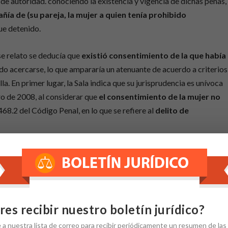
de autoridad. conociendo la existencia y vigencia de dichas penas,
ía de (su pareja, la mujer a quien tenía prohibido
ue detenido.
se relato se deducía que
existió consentimiento de la que había
bido acercarse, lo que ampararía un atenuante de acuerdo a criterios
la. En primer lugar, la Sala indica que su jurisprudencia es unívoca
ro de 2008, al considerar que
el consentimiento de la mujer no
468.2 del Código Penal, en lo que se refiere al
delito de
ica cualquier posibilidad de anclar en el consentimiento de la
ctada por alguna de las prohibiciones de acercamiento en su
as mismas, la “análoga significación” que faculta la construcción d
 pueda ser un factor a tomar en cuenta a la hora de
res recibir nuestro boletín jurídico?
e
a nuestra
lista de correo
para recibir periódicamente un resumen de las