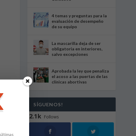
4 temas y preguntas para la
evaluación de desempeño
de su equipo
La mascarilla deja de ser
obligatoria en interiores,
salvo excepciones
Aprobada la ley que penaliza
el acoso a las puertas de las
clínicas abortivas
SÍGUENOS!
e
2.1k
Follows
 últimas