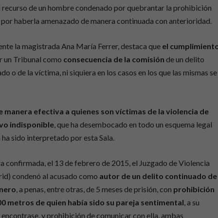
l recurso de un hombre condenado por quebrantar la prohibición
a por haberla amenazado de manera continuada con anterioridad.
nente la magistrada Ana María Ferrer, destaca que
el cumplimient
r un Tribunal como
consecuencia de la comisión
de un delito
o o de la víctima, ni siquiera en los casos en los que las mismas se
 manera efectiva a quienes son víctimas de la violencia de
vo indisponible
, que ha desembocado en todo un esquema legal
 ha sido interpretado por esta Sala.
a confirmada, el 13 de febrero de 2015, el Juzgado de Violencia
drid) condenó al acusado como
autor de un delito continuado de
énero
, a penas, entre otras, de 5 meses de prisión, con
prohibición
00 metros de quien había sido su pareja sentimental
, a su
se encontrase, y prohibición de comunicar con ella, ambas