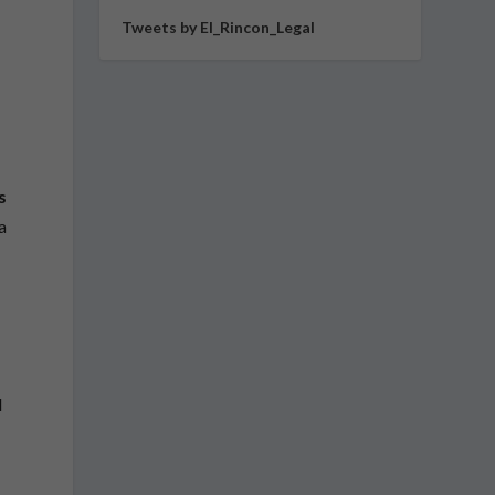
Tweets by El_Rincon_Legal
s
a
l