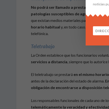
noticias p
No podrá ser llamado a prestar servicios
de
patologías susceptibles de agravarse por e
que existan medios materiales para ello, presta
horario habitual
y, en todo caso, de 09:00 a 1
telefónica.
Teletrabajo
La Orden establece que los funcionarios volun
servicios a distancia
, siempre que lo autoric
El teletrabajo se prestará
en el mismo horario
antes de la declaración del estado de alarma.
En
obligación de encontrarse a disposición tel
Los responsables funcionales de cada uno de lo
telemáticamente la veracidad y efectivida