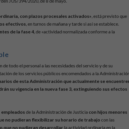
a Orden JUS/394/2020, de 8 de mayo.
ordinaria, con plazos procesales activados»
, está previsto que
los efectivos
, en turnos de mañana y tarde si así se establece.
ntes de la fase 4
, de «actividad normalizada conforme a la
ble
n de todo el personal a las necesidades del servicio y de su
estación de los servicios públicos encomendados a la Administració
narios de esta Administración que actualmente se encuentre
án su vigencia en la nueva fase 3, extinguiendo sus efectos
s
empleados
de la Administración de Justicia
con hijos menores
 no pudieran flexibilizar su horario de trabajo
con las
o que no pudieran desarrollar
la actividad ordinaria en la