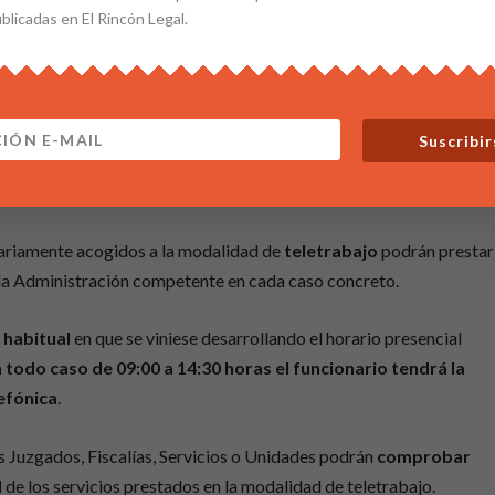
ublicadas en El Rincón Legal.
 forma presencial el personal que tenga reconocidos permisos po
fecto de la exposición al COVID-19
. Estos funcionarios, siempr
rán sus servicios en la modalidad de
teletrabajo, en el mismo
4:30 horas tendrán la obligación de encontrarse a disposición
Suscribir
tariamente acogidos a la modalidad de
teletrabajo
podrán prestar
e la Administración competente en cada caso concreto.
 habitual
en que se viniese desarrollando el horario presencial
 todo caso de 09:00 a 14:30 horas el funcionario tendrá la
efónica
.
s Juzgados, Fiscalías, Servicios o Unidades podrán
comprobar
d
de los servicios prestados en la modalidad de teletrabajo.