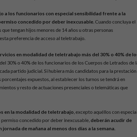
o a los funcionarios con especial sensibilidad frente a la
 permiso concedido por deber inexcusable
. Cuando concluya el
s que tengan hijos menores de 14 años u otras personas
sta preferencia de acceso al teletrabajo.
vicios en modalidad de teletrabajo más del 30% o 40% de lo
el 30% o 40% de los funcionarios de los Cuerpos de Letrados de l
 cada partido judicial. Si hubiera más candidatos para la prestación
s porcentajes expuestos, al establecer los turnos se tendrá en
amientos y resto de actuaciones presenciales o telemáticas que
os en la modalidad de teletrabajo
, excepto aquéllos con especia
an permiso concedido por deber inexcusable,
deberán acudir de
n jornada de mañana al menos dos días a la semana
.