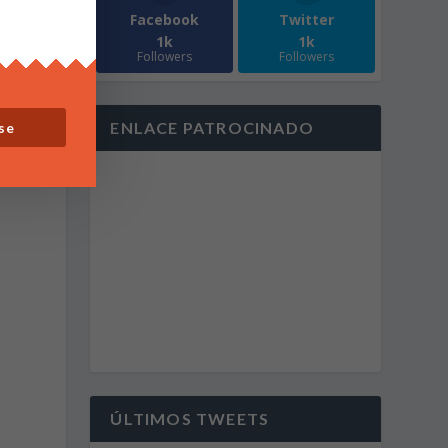
Facebook
Twitter
r
1k
1k
e
Followers
Followers
ENLACE PATROCINADO
se
ÚLTIMOS TWEETS