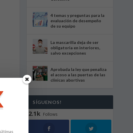
4 temas y preguntas para la
evaluación de desempeño
de su equipo
La mascarilla deja de ser
obligatoria en interiores,
salvo excepciones
Aprobada la ley que penaliza
el acoso a las puertas de las
clínicas abortivas
s
SÍGUENOS!
o
2.1k
Follows
 últimas