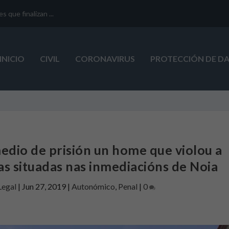
que finalizan ...
INICIO
CIVIL
CORONAVIRUS
PROTECCIÓN DE D
dio de prisión un home que violou a
s situadas nas inmediacións de Noia
Legal
|
Jun 27, 2019
|
Autonómico
,
Penal
|
0