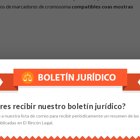
dos de marcadores de cromosoma
compatibles coas mostras
Twitter
Google+
res recibir nuestro boletín jurídico?
e
a nuestra
lista de correo
para recibir periódicamente un resumen de las
ublicadas en El Rincón Legal.
Gmail
Evernote