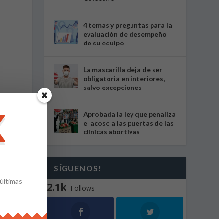
4 temas y preguntas para la
evaluación de desempeño
de su equipo
La mascarilla deja de ser
obligatoria en interiores,
salvo excepciones
Aprobada la ley que penaliza
el acoso a las puertas de las
clínicas abortivas
SÍGUENOS!
 últimas
2.1k
Follows