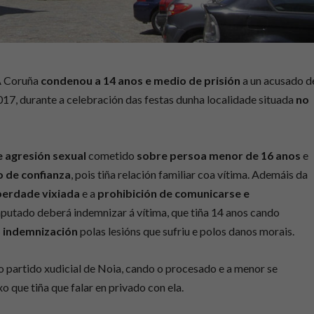
 A Coruña
condenou a 14 anos e medio de prisión
a un acusado d
17, durante a celebración das festas dunha localidade situada
no
e agresión sexual
cometido
sobre persoa menor de 16 anos
e
 de confianza
, pois tiña relación familiar coa vítima. Ademáis da
iberdade vixiada
e a
prohibición de comunicarse e
mputado deberá indemnizar á vítima, que tiña 14 anos cando
 indemnización
polas lesións que sufriu e polos danos morais.
 partido xudicial de Noia, cando o procesado e a menor se
o que tiña que falar en privado con ela.