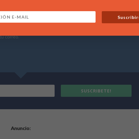
Suscribir
te a nuestras noticias
tra Newsletter para recibir las últimas noticias de nuestro blog
tu correo.
SUSCRIBETE!
Anuncio: