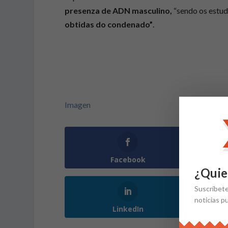
presenza de ADN masculino,
“sendo os estu
obtidas do condenado”
.
Imagen
Facebook
¿Quie
Suscríbet
noticias p
LinkedIn