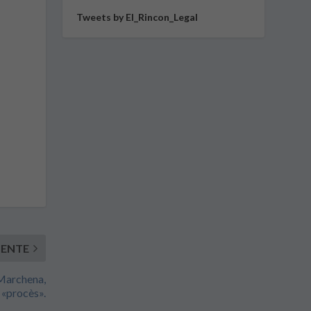
Tweets by El_Rincon_Legal
IENTE
Marchena,
 «procès».