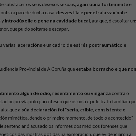
de satisfacer os seus desexos sexuais,
agarrouna fortemente
e
contra a parede dunha casa,
desvestila e penetrala vaxinal e
a y
introdúxolle o pene na cavidade bucal
, ata que, ó escoitar un
nor, que puido soltarse e escapar.
u varias
laceracións
e un
cadro de estrés postraumático e
Audiencia Provincial de A Coruña que
estaba borracho e que no
timento algún de odio, resentimento ou vinganza
contra o
ación previa polo parentesco que os unía e polo trato familiar qu
esalta que
a súa declaración foi “seria, crible, consistente e
tición mimética, dende o primeiro momento, de todo o acontecido”.
de sentenciar ó acusado os informes dos médicos forenses que
enéticos das mostras obtidas na exploración, que evidenciaron a