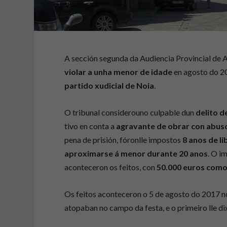
A sección segunda da Audiencia Provincial de
violar a unha menor de idade
en agosto do 20
partido xudicial de Noia
.
O tribunal considerouno culpable dun
delito d
tivo en conta a
agravante de obrar con abuso
pena de prisión, fóronlle impostos
8 anos de l
aproximarse á menor durante 20 anos
. O i
aconteceron os feitos, con
50.000 euros como
Os feitos aconteceron o 5 de agosto do 2017 no
atopaban no campo da festa, e o primeiro lle dix