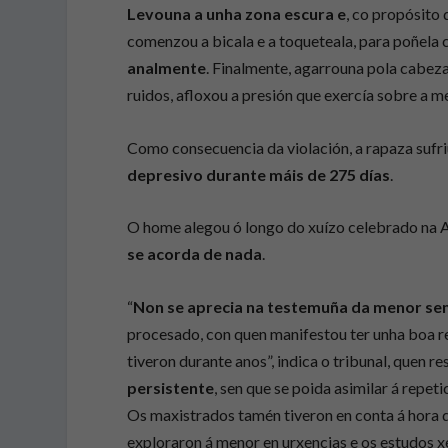
Levouna a unha zona escura e
, co propósito 
comenzou a bicala e a toqueteala, para poñela 
analmente
. Finalmente, agarrouna pola cabez
ruidos, afloxou a presión que exercía sobre a me
Como consecuencia da violación, a rapaza sufri
depresivo durante máis de 275 días
.
O home alegou ó longo do xuízo celebrado na 
se acorda de nada
.
“
Non se aprecia na testemuña da menor sen
procesado, con quen manifestou ter unha boa rel
tiveron durante anos”, indica o tribunal, quen r
persistente
, sen que se poida asimilar á repe
Os maxistrados tamén tiveron en conta á hora 
exploraron á menor en urxencias e os estudos x