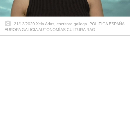
21/12/2020 Xela Arias, escritora gallega. POLITICA ESPAÑA
EUROPA GALICIA AUTONOMÍAS CULTURA RAG