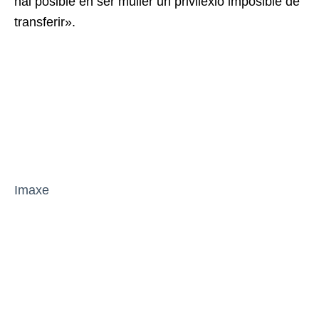
hai posible en ser muller un privilexio imposible de
transferir».
Imaxe