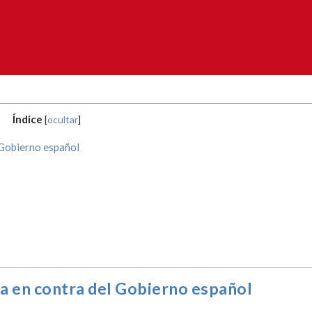
Índice
[
ocultar
]
 Gobierno español
a en contra del Gobierno español