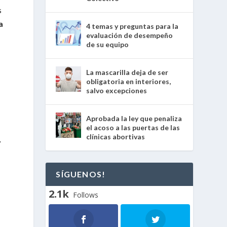
s
a
4 temas y preguntas para la
evaluación de desempeño
de su equipo
La mascarilla deja de ser
obligatoria en interiores,
salvo excepciones
Aprobada la ley que penaliza
el acoso a las puertas de las
clínicas abortivas
y
SÍGUENOS!
2.1k
Follows