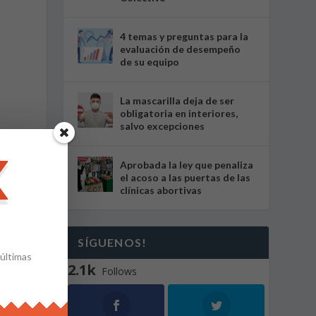
s
4 temas y preguntas para la
evaluación de desempeño
de su equipo
La mascarilla deja de ser
obligatoria en interiores,
salvo excepciones
Aprobada la ley que penaliza
el acoso a las puertas de las
clínicas abortivas
SÍGUENOS!
 últimas
2.1k
Follows