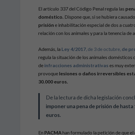
El artículo 337 del Código Penal regula las
pena
doméstico.
Dispone que, si se hubiera causado
prisión
e inhabilitación especial de dos a cuatr
relación con los animales y para la tenencia de 
Además, la
Ley 4/2017
, de 3 de octubre,
de pro
regula la situación de los animales domésticos
de
infracciones administrativas
es muy exten
provoque
lesiones o daños irreversibles es
30.000 euros.
De la lectura de dicha legislación con
imponer una pena de prisión de hasta 
euros.
En
PACMA
han formulado la petición de que el