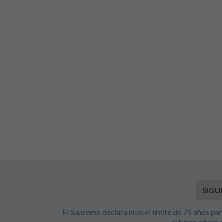
SIGU
o
El Supremo declara nulo el límite de 75 años par
el turno oficio