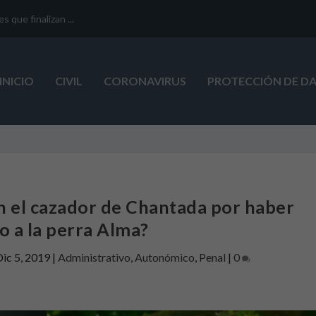
que finalizan ...
INICIO
CIVIL
CORONAVIRUS
PROTECCIÓN DE D
n el cazador de Chantada por haber
 a la perra Alma?
ic 5, 2019
|
Administrativo
,
Autonómico
,
Penal
|
0