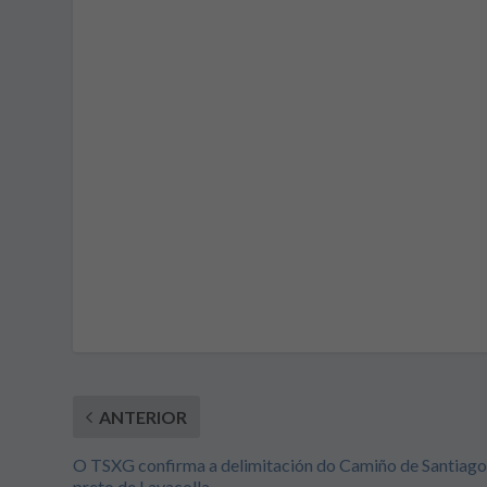
ANTERIOR
O TSXG confirma a delimitación do Camiño de Santiag
preto de Lavacolla