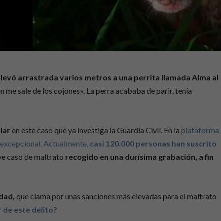
levó arrastrada varios metros a una perrita llamada Alma al
ien me sale de los cojones». La perra acababa de parir, tenía
lar
en este caso que ya investiga la Guardia Civil. En la
plataforma
 excepcional. Actualmente,
casi 120.000 personas han suscrito
ve caso de maltrato
recogido en una durísima grabación,
a fin
edad,
que clama por unas sanciones más elevadas para el maltrato
 de este delito?