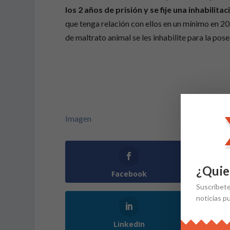
los 2 años de prisión y se fije una inhabilit
que tenga relación con ellos en un mínimo en 20
de maltrato animal se les inhabilite para la pos
Imagen
¿Quie
Facebook
Suscríbet
noticias p
LinkedIn