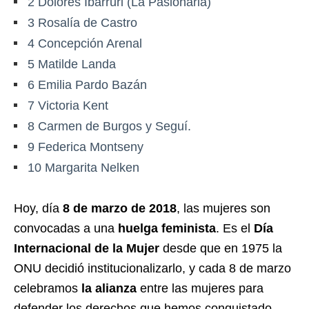
2
Dolores Ibárruri (La Pasionaria)
3
Rosalía de Castro
4
Concepción Arenal
5
Matilde Landa
6
Emilia Pardo Bazán
7
Victoria Kent
8
Carmen de Burgos y Seguí.
9
Federica Montseny
10
Margarita Nelken
Hoy, día
8 de marzo de 2018
, las mujeres son
convocadas a una
huelga feminista
. Es el
Día
Internacional de la Mujer
desde que en 1975 la
ONU decidió institucionalizarlo, y cada 8 de marzo
celebramos
la alianza
entre las mujeres para
defender los derechos que hemos conquistado,