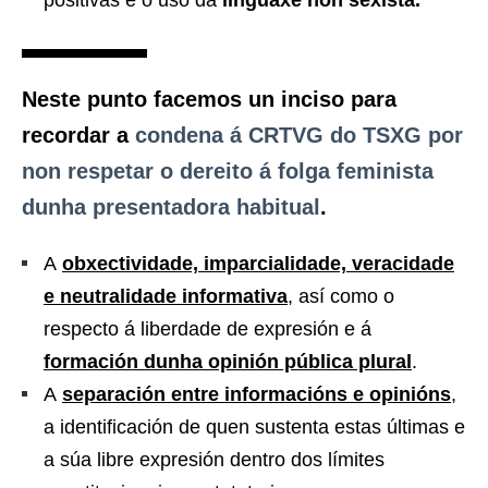
positivas e o uso da
linguaxe non sexista.
Neste punto facemos un
inciso
para
recordar a
condena á CRTVG
do TSXG
por
non respetar o dereito á folga feminista
dunha presentadora habitual
.
A
obxectividade, imparcialidade, veracidade
e neutralidade informativa
, así como o
respecto á liberdade de expresión e á
formación dunha opinión pública plural
.
A
separación entre informacións e opinións
,
a identificación de quen sustenta estas últimas e
a súa libre expresión dentro dos límites