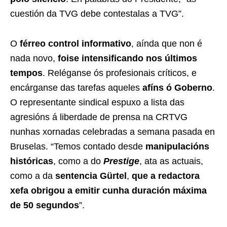
cuestión da TVG debe contestalas a TVG”.
O
férreo control informativo
, aínda que non é
nada novo,
foise intensificando nos últimos
tempos
. Reléganse ós profesionais críticos, e
encárganse das tarefas aqueles
afíns ó Goberno
.
O representante sindical espuxo a lista das
agresións á liberdade de prensa na CRTVG
nunhas xornadas celebradas a semana pasada en
Bruselas. “Temos contado desde
manipulacións
históricas
, como a do
Prestige
, ata as actuais,
como a da
sentencia Gürtel
,
que a redactora
xefa obrigou a emitir cunha duración máxima
de 50 segundos
”.