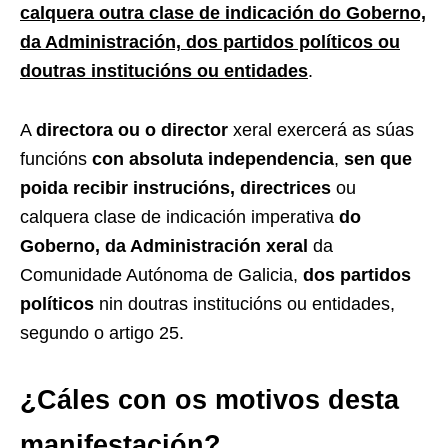
calquera outra clase de indicación do Goberno,
da Administración, dos partidos políticos ou
doutras institucións ou entidades
.
A
directora ou o director
xeral exercerá as súas
funcións
con absoluta independencia
,
sen que
poida recibir instrucións, directrices
ou
calquera clase de indicación imperativa
do
Goberno, da Administración xeral
da
Comunidade Autónoma de Galicia,
dos partidos
políticos
nin doutras institucións ou entidades,
segundo o artigo 25.
¿Cáles con os motivos desta
manifestación?