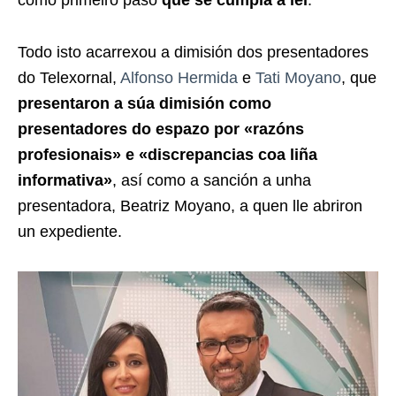
como primeiro paso
que se cumpla a lei
.
Todo isto acarrexou a dimisión dos presentadores
do Telexornal,
Alfonso Hermida
e
Tati Moyano
, que
presentaron a súa dimisión como
presentadores do espazo por «razóns
profesionais» e «discrepancias coa liña
informativa»
, así como a sanción a unha
presentadora, Beatriz Moyano, a quen lle abriron
un expediente.