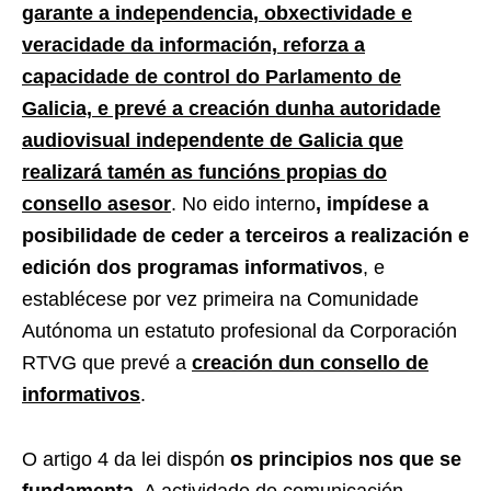
garante a independencia, obxectividade e
veracidade da información, reforza a
capacidade de control do Parlamento de
Galicia, e prevé a creación dunha autoridade
audiovisual independente de Galicia que
realizará tamén as funcións propias do
consello asesor
. No eido interno
, impídese a
posibilidade de ceder a terceiros a realización e
edición dos programas informativos
, e
establécese por vez primeira na Comunidade
Autónoma un estatuto profesional da Corporación
RTVG que prevé a
creación dun consello de
informativos
.
O artigo 4 da lei dispón
os principios nos que se