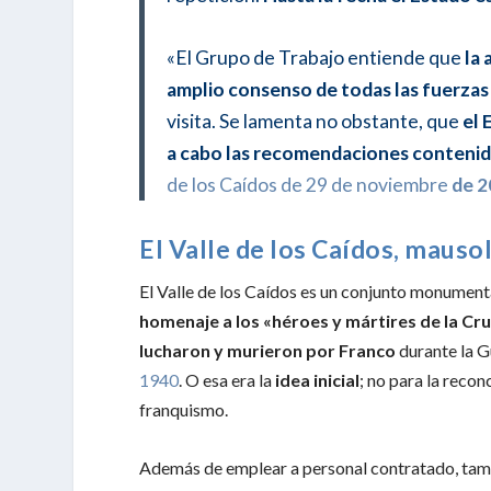
«El Grupo de Trabajo entiende que
la 
amplio consenso de todas las fuerzas 
visita. Se lamenta no obstante, que
el 
a cabo las recomendaciones conteni
de los Caídos de 29 de noviembre
de 
El Valle de los Caídos, mauso
El Valle de los Caídos es un conjunto monumen
homenaje a los «héroes y mártires de la Cr
lucharon y murieron por Franco
durante la G
1940
. O esa era la
idea inicial
; no para la reco
franquismo.
Además de emplear a personal contratado, ta