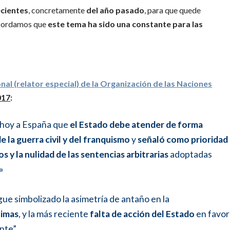
ecientes
, concretamente
del año pasado
, para que quede
ecordamos que
este tema ha sido una constante para las
onal (relator especial) de la Organización de las Naciones
017
:
ó hoy a España que
el Estado debe atender de forma
e la guerra civil y del franquismo
y
señaló como prioridad
s y la nulidad de las sentencias arbitrarias
adoptadas
»
igue simbolizado la asimetría de antaño en la
timas
, y la más reciente
falta de acción del Estado
en favor
ente”