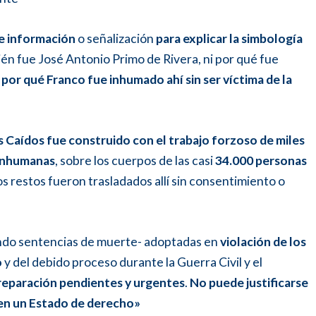
de información
o señalización
para explicar la simbología
uién fue José Antonio Primo de Rivera, ni por qué fue
i por qué Franco fue inhumado ahí sin ser víctima de la
os Caídos fue construido con el trabajo forzoso de miles
 inhumanas
, sobre los cuerpos de las casi
34.000 personas
 restos fueron trasladados allí sin consentimiento o
yendo sentencias de muerte- adoptadas en
violación de los
o
y del debido proceso durante la Guerra Civil y el
reparación pendientes y urgentes
.
No puede justificarse
 en un Estado de derecho»