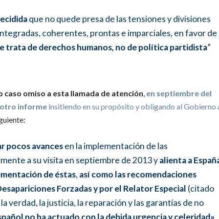
decidida
que no quede presa de las tensiones y divisiones
integradas, coherentes, prontas e imparciales, en favor de
e trata de derechos humanos, no de política partidista
”
o caso omiso a esta llamada de atención
,
en septiembre del
 otro informe
insitiendo en su propósito y obligando al Gobierno 
iguiente:
ar pocos avances
en la implementación de las
mente a su visita en septiembre de 2013 y
alienta a Españ
lementación de éstas
,
así como las recomendaciones
esapariciones Forzadas y por el Relator Especial
(citado
 verdad, la justicia, la reparación y las garantías de no
spañol no ha actuado con la debida urgencia y celeridad»