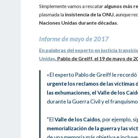
Simplemente vamos a rescatar
algunos más r
plasmada la
insistencia de la ONU
, aunque r
Naciones Unidas durante décadas
.
Informe de mayo de 2017
En palabras del experto en justicia transici
Unidas
, Pablo de Greiff, el 19 de mayo de 2
«El experto Pablo de Greiff le record
urgente los reclamos de las víctimas d
las exhumaciones, el Valle de los Caído
durante la Guerra Civil y el franquismo
“El
Valle de los Caídos
, por ejemplo, s
memorialización de la guerra y las víc
de una memoria más objetiva e incluy