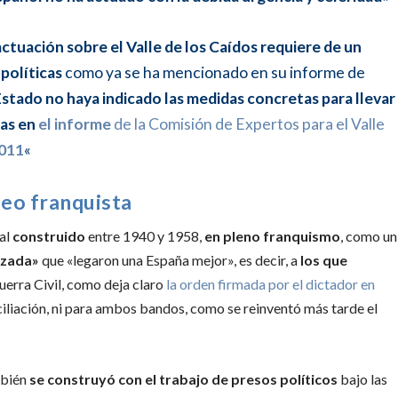
actuación sobre el Valle de los Caídos requiere de un
políticas
como ya se ha mencionado en su informe de
Estado no haya indicado las medidas concretas para llevar
das en
el informe
de la Comisión de Expertos para el Valle
2011
«
leo franquista
tal
construido
entre 1940 y 1958,
en pleno franquismo
, como un
uzada»
que «legaron una España mejor», es decir, a
los que
uerra Civil, como deja claro
la orden firmada por el dictador en
nciliación, ni para ambos bandos, como se reinventó más tarde el
mbién
se c
onstruyó con el trabajo de presos políticos
bajo las