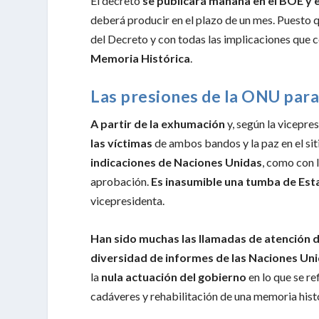
El decreto
se publicará mañana en el BOE y 
deberá producir en el plazo de un mes. Puesto 
del Decreto y con todas las implicaciones que 
Memoria Histórica
.
Las presiones de la ONU para
A partir de la exhumación
y, según la vicepre
las víctimas
de ambos bandos y la paz en el sit
indicaciones de Naciones Unidas
, como con 
aprobación.
Es inasumible una tumba de Es
vicepresidenta.
Han sido muchas las llamadas de atención 
diversidad de informes de las Naciones U
la
nula actuación del gobierno
en lo que se re
cadáveres y rehabilitación de una memoria hist