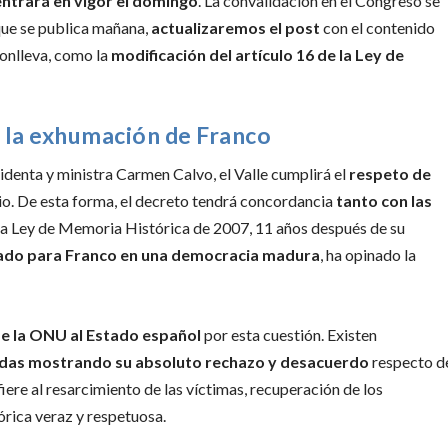
entrará en vigor el domingo
. La convalidación en el Congreso se
que se publica mañana,
actualizaremos el post
con el contenido
conlleva, como la
modificación del artículo 16 de la Ley de
 la exhumación de Franco
sidenta y ministra Carmen Calvo, el Valle cumplirá el
respeto de
io. De esta forma, el decreto tendrá concordancia
tanto con las
la Ley de Memoria Histórica de 2007, 11 años después de su
tado para Franco en una democracia madura
, ha opinado la
de la ONU al Estado español
por esta cuestión. Existen
nidas mostrando su absoluto rechazo y desacuerdo
respecto d
fiere al resarcimiento de las víctimas, recuperación de los
órica veraz y respetuosa.