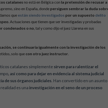
icos catalanes
no está en Bélgica con
la pretensión de recusar a
Supremo, sino en España, donde
persiguen sembrar la duda sobr
rdamos que
están siendo investigados
por un supuesto
delito
ropeo
. Actuaciones que tienen que ser investigadas y probadas
ser condenados o no
, tal y como dijo el juez Llarena en sus
sación,
se continuaría igualmente con la investigación de los
etidos, solo que
con otro juez instructor
.
líticos catalanes simplemente
sirven para ralentizar el
iempo
, así como para dejar en evidencia al sistema judicial
a de sus órganos judiciales
. Han convertido en un asunto
 realidad es una
investigación en el seno de un proceso