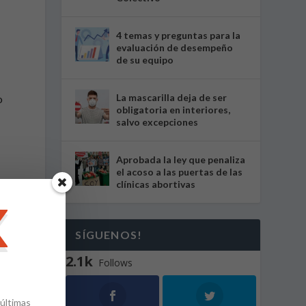
4 temas y preguntas para la
evaluación de desempeño
de su equipo
La mascarilla deja de ser
o
obligatoria en interiores,
salvo excepciones
Aprobada la ley que penaliza
el acoso a las puertas de las
clínicas abortivas
SÍGUENOS!
2.1k
Follows
 últimas