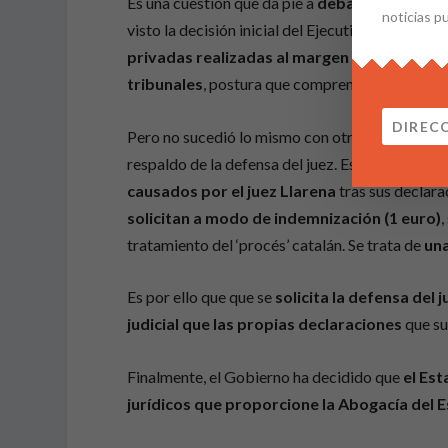
Es una cuestión que da pie a
debate, incluso a
noticias p
visto la decisión inicial del Ejecutivo, al consi
privadas realizadas al margen de su labor ju
tribunales
, postura que comprendió y apoyó la
Pero no sucedió lo mismo con otras asociaciones
respaldo de la defensa del juez. Es obvio que
el
causados por el juez Llarena
tras sus declara
solicitan a modo de indemnización (1 euro)
,
tratamiento del ‘procés’ catalán. Se trata de
una
Es por ello que que se
solicita la defensa del j
judicial
que las propias declaraciones
que su
Finalmente, el Gobierno ha decidido que
el Est
jurídicos que proporcione la Abogacía del 