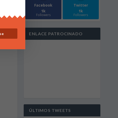
Facebook
Twitter
1k
1k
s
Followers
Followers
ENLACE PATROCINADO
se
ÚLTIMOS TWEETS