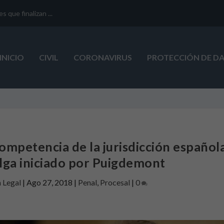
que finalizan ...
INICIO
CIVIL
CORONAVIRUS
PROTECCIÓN DE D
ompetencia de la jurisdicción español
lga iniciado por Puigdemont
n Legal
|
Ago 27, 2018
|
Penal
,
Procesal
|
0