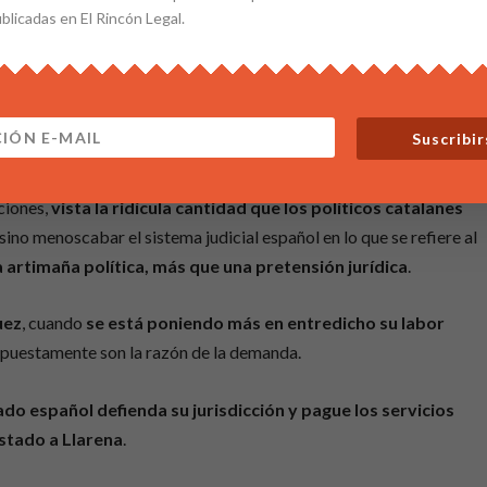
l Gobierno le ha costado tomar una determinación
. Ya hemos
ublicadas en El Rincón Legal.
derar que no podía actuar al tratarse de unas
declaraciones
dicial
, concretamente en una conferencia de Oviedo,
fuera de lo
 asociación de Jueces para la Democracia.
Suscribir
 de jueces y fiscales, que habían solicitado al Gobierno el
 fin de la demanda no es resarcir los supuestos daños
ciones,
vista la ridícula cantidad que los políticos catalanes
 sino menoscabar el sistema judicial español en lo que se refiere al
 artimaña política, más que una pretensión jurídica
.
uez
, cuando
se está poniendo
más en entredicho su labor
puestamente son la razón de la demanda.
ado español defienda su jurisdicción y pague los servicios
Estado a Llarena
.