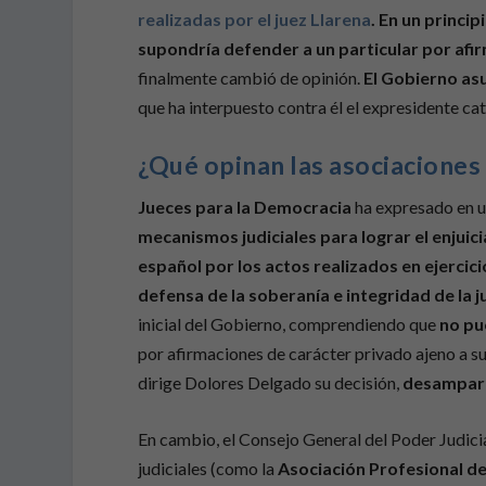
realizadas por el juez Llarena
. En un princi
supondría defender a un particular
por afi
finalmente cambió de opinión.
El Gobierno asu
que ha interpuesto contra él el expresidente c
¿Qué opinan las asociaciones 
Jueces para la Democracia
ha expresado en 
mecanismos judiciales para lograr el enjui
español por los actos realizados en ejercic
defensa de la soberanía e integridad de la 
inicial del Gobierno, comprendiendo que
no pu
por afirmaciones de carácter privado ajeno a su
dirige Dolores Delgado su decisión,
desamparan
En cambio, el Consejo General del Poder Judicia
judiciales (como la
Asociación Profesional de