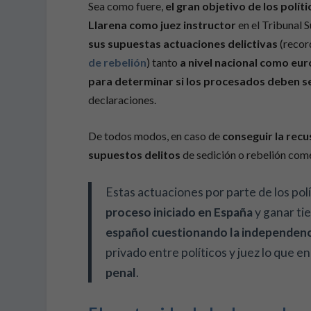
Sea como fuere,
el gran objetivo de los polít
Llarena como juez instructor
en el Tribunal 
sus supuestas actuaciones delictivas
(reco
de rebelión
) tanto
a nivel nacional como eu
para determinar si los procesados deben 
declaraciones.
De todos modos, en caso de
conseguir la recu
supuestos delitos
de sedición o rebelión com
Estas actuaciones por parte de los po
proceso iniciado en España
y ganar t
español cuestionando la independenci
privado entre políticos y juez lo que en
penal
.