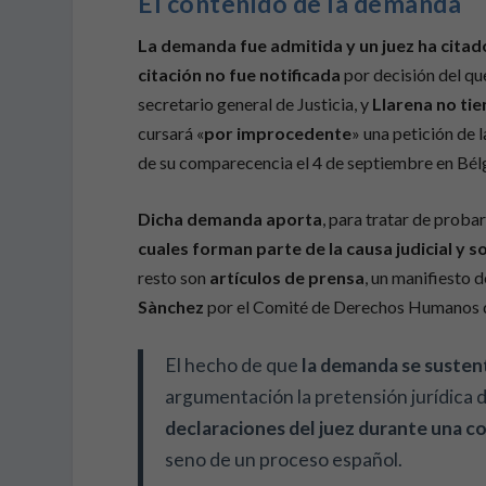
El contenido de la demanda
La demanda fue admitida y un juez ha citad
citación no fue notificada
por decisión del qu
secretario general de Justicia, y
Llarena no tie
cursará «
por improcedente
» una petición de 
de su comparecencia el 4 de septiembre en Bél
Dicha demanda aporta
, para tratar de probar
cuales forman parte de la causa judicial y 
resto son
artículos de prensa
, un manifiesto 
Sànchez
por el Comité de Derechos Humanos d
El hecho de que
la demanda se sustent
argumentación la pretensión jurídica d
declaraciones del juez durante una c
seno de un proceso español.