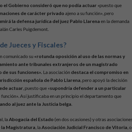
pio el Gobierno consideró que no podía actuar
«puesto que
rmaciones de carácter privado
ajeno a su función», pero
mirá la defensa jurídica del juez Pablo Llarena
en la demanda
atalán Carles Puigdemont.
de Jueces y Fiscales?
un comunicado su
«rotunda oposición al uso de las normas y
ciamiento ante tribunales extranjeros de un magistrado
io de sus funciones».
La asociación
destaca el compromiso en
jurisdicción española de Pablo Llarena
, pero apoyó la decisión
ede actuar
, puesto que «
supondría defender a un particular
 función». Así justificaba en un principio el departamento que
do al juez ante la Justicia belga
.
l, la
Abogacía del Estado
(en dos ocasiones) y otras asociacione
 la Magistratura
, la
Asociación Judicial Francisco de Vitoria
, o