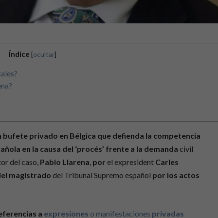
Índice
[
ocultar
]
cales?
ena?
n bufete
privado en Bélgica que defienda la competencia
pañola en la causa del ‘procés’ frente a la demanda
civil
tor del caso,
Pablo Llarena
,
por
el expresident
Carles
del magistrado
del Tribunal Supremo español
por los actos
eferencias a
expresiones
o manifestaciones
privadas