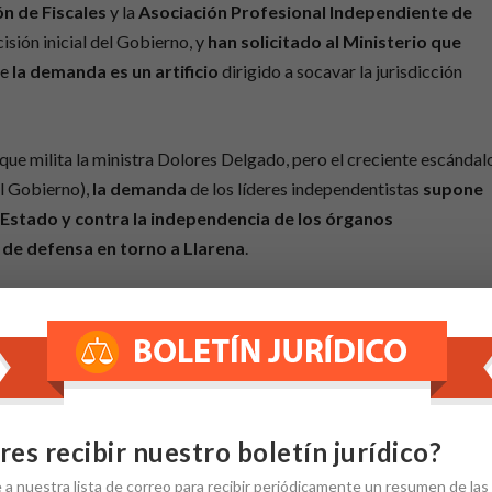
n de Fiscales
y la
Asociación Profesional Independiente de
isión inicial del Gobierno, y
han solicitado al Ministerio que
ue
la demanda es un artificio
dirigido a socavar la jurisdicción
 que milita la ministra Dolores Delgado, pero el creciente escándal
al Gobierno),
la demanda
de los líderes independentistas
supone
 Estado y contra la independencia de los órganos
d de defensa en torno a Llarena
.
ueces condicionó al Gobierno de Sánchez
a la hora de anunciar
ones
. El presidente decidió que se actuara
aunque Justicia
 demanda atribuye al juez del Supremo con motivo de las
ad.
res recibir nuestro boletín jurídico?
 no al juez Llarena?
e
a nuestra
lista de correo
para recibir periódicamente un resumen de las