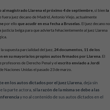
o al magistrado Llarena el próximo 4 de septiembre
, si bien
la
e fuera juez decano de Madrid, Antonio Viejo, actualmente
ne
por ello
que acudir en esa fecha a Bruselas
. El juez decano n
la justicia belga para que advierta fehacientemente al juez Llarena
gica.
 la supuesta parcialidad del juez,
24 documentos, 11 de los
son en su mayoría los propios autos firmados por Llarena
. El
de profesores de Derecho Penal y el
escrito enviado a Jordi
e Naciones Unidas el pasado 23 de marzo.
e en los autos dictados por el juez Llarena
, deja sin
e la parte actora,
si la razón de la misma se debe a las
onferencia
y no al contenido de sus autos dictados en el