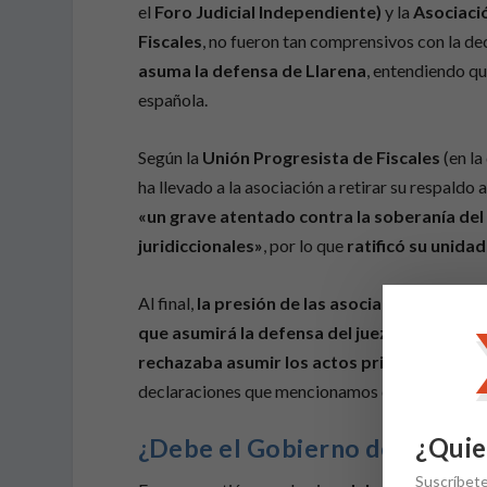
el
Foro Judicial Independiente)
y la
Asociació
Fiscales
, no fueron tan comprensivos con la dec
asuma la defensa de Llarena
, entendiendo q
española.
Según la
Unión Progresista de Fiscales
(en la
ha llevado a la asociación a retirar su respaldo 
«un grave atentado contra la soberanía del
juridiccionales»
, por lo que
ratificó su unida
Al final,
la presión de las asociaciones de j
que asumirá la defensa del juez sin condici
rechazaba asumir los actos privados
que la
declaraciones que mencionamos con anteriorid
¿Quie
¿Debe el Gobierno defender o
Suscríbet