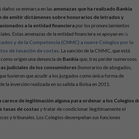
 daños se enmarca en las
amenazas que ha realizado Bankia
n de emitir dictámenes sobre honorarios de letrados y
asionados a la entidad financiera
por los pronunciamientos
ciales. Estas amenazas de la entidad financiera se apoyan en
la
rcados y de la Competencia (CNMC) a nueve Colegios por la
ctos de tasación de costas
. La sanción de la CNMC, que está
ne como origen una denuncia de
Bankia
que, tras perder numerosos
tas judiciales de los consumidores
(honorarios de abogados,
 que tuvieron que acudir a los juzgados como única forma de
de la inversión realizada en su salida a Bolsa en 2011.
 carece de legitimación alguna para ordenar a los Colegios d
as tasas de costas
y tratar de condicionar ilegítimamente el
ueces y tribunales. Los Colegios desempeñan sus funciones