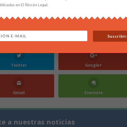
ublicadas en El Rincón Legal.
Suscribir
Twitter
Google+
Gmail
Evernote
te a nuestras noticias