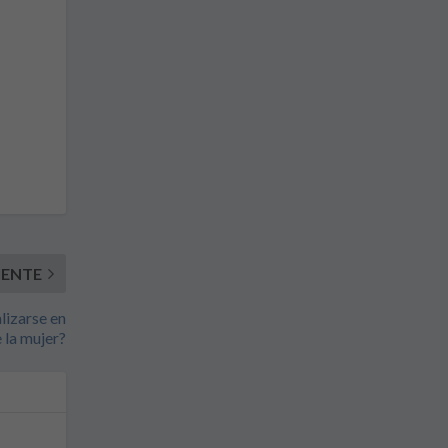
IENTE
lizarse en
 la mujer?