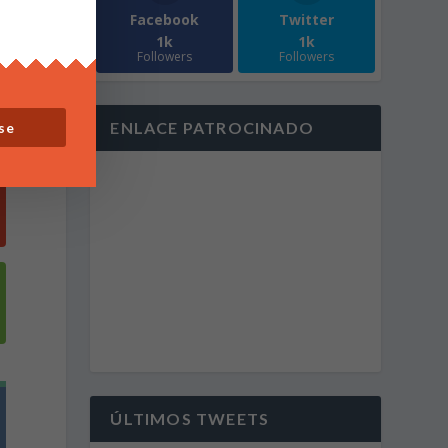
Facebook
Twitter
1k
1k
Followers
Followers
ENLACE PATROCINADO
se
ÚLTIMOS TWEETS