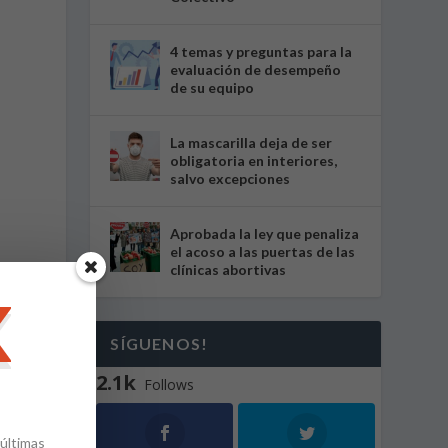
4 temas y preguntas para la
evaluación de desempeño
de su equipo
La mascarilla deja de ser
obligatoria en interiores,
salvo excepciones
Aprobada la ley que penaliza
el acoso a las puertas de las
clínicas abortivas
SÍGUENOS!
2.1k
Follows
 últimas