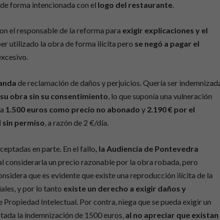
 de forma intencionada con el
logo del restaurante
.
con el responsable de la reforma para
exigir explicaciones y el
ber utilizado la obra de forma ilícita pero
se negó a pagar el
excesivo.
anda
de reclamación de daños y perjuicios. Quería ser indemnizad
 su obra sin su consentimiento
, lo que suponía una vulneración
ía
1.500 euros como precio no abonado
y
2.190 € por el
 sin permiso
, a razón de 2 €/día.
ceptadas en parte. En el fallo
, la Audiencia de Pontevedra
al considerarla un precio razonable por la obra robada, pero
onsidera que es evidente que existe una reproducción ilícita de la
les, y por lo tanto
existe un derecho a exigir daños y
e Propiedad Intelectual. Por contra, niega que se pueda exigir un
eptada la indemnización de 1500 euros,
al no apreciar que existan