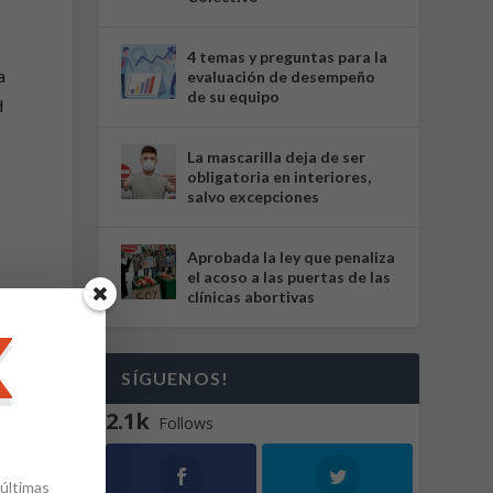
4 temas y preguntas para la
a
evaluación de desempeño
de su equipo
d
La mascarilla deja de ser
obligatoria en interiores,
salvo excepciones
Aprobada la ley que penaliza
el acoso a las puertas de las
clínicas abortivas
SÍGUENOS!
2.1k
Follows
 últimas