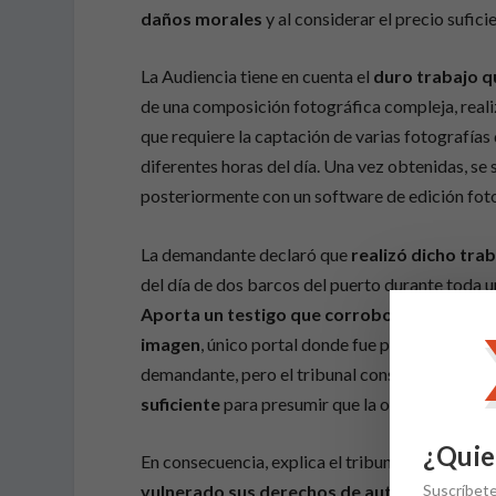
daños morales
y al considerar el precio sufic
La Audiencia tiene en cuenta el
duro trabajo qu
de una composición fotográfica compleja, reali
que requiere la captación de varias fotografías
diferentes horas del día. Una vez obtenidas, s
posteriormente con un software de edición foto
La demandante declaró que
realizó dicho trab
del día de dos barcos del puerto durante toda u
Aporta un testigo que corrobora su versió
imagen
, único portal donde fue publicada con 
demandante, pero el tribunal considera que
la 
suficiente
para presumir que la obra es de la 
¿Quie
En consecuencia, explica el tribunal, la autora e
Suscríbet
vulnerado sus derechos de autor al utilizar 