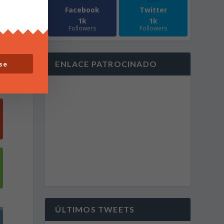
Facebook
Twitter
1k
1k
Followers
Followers
ENLACE PATROCINADO
se
ÚLTIMOS TWEETS