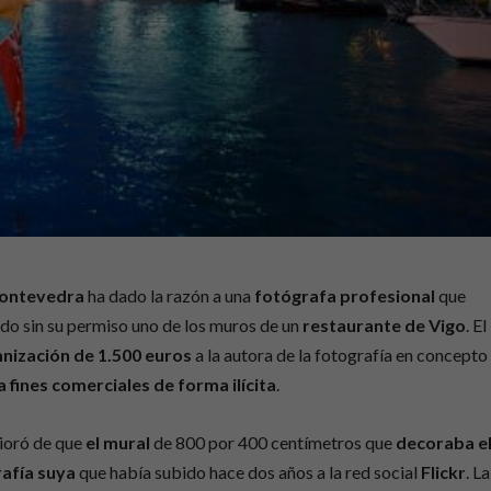
Pontevedra
ha dado la razón a una
fotógrafa profesional
que
do sin su permiso uno de los muros de un
restaurante de Vigo
. El
nización de
1.500 euros
a la autora de la fotografía en concepto
a fines comerciales de forma ilícita
.
cioró de que
el mural
de 800 por 400 centímetros que
decoraba e
rafía suya
que había subido hace dos años a la red social
Flickr
. La