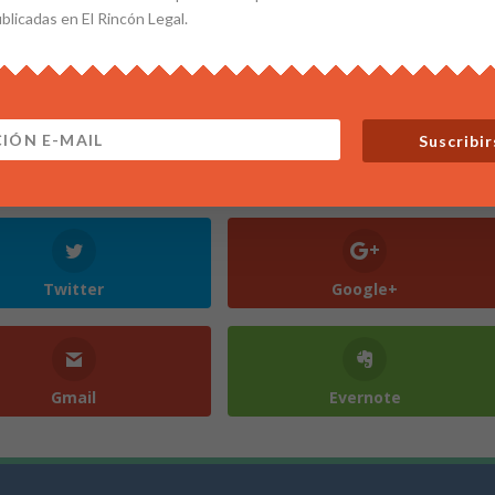
ublicadas en El Rincón Legal.
Suscribir
Twitter
Google+
Gmail
Evernote