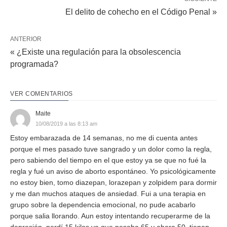
El delito de cohecho en el Código Penal »
ANTERIOR
« ¿Existe una regulación para la obsolescencia
programada?
VER COMENTARIOS
Maite
10/08/2019 a las 8:13 am
Estoy embarazada de 14 semanas, no me di cuenta antes
porque el mes pasado tuve sangrado y un dolor como la regla,
pero sabiendo del tiempo en el que estoy ya se que no fué la
regla y fué un aviso de aborto espontáneo. Yo psicológicamente
no estoy bien, tomo diazepan, lorazepan y zolpidem para dormir
y me dan muchos ataques de ansiedad. Fui a una terapia en
grupo sobre la dependencia emocional, no pude acabarlo
porque salia llorando. Aun estoy intentando recuperarme de la
depresión, perdí 15 kilos ya que pesaba 65 y ahora 50, tienen