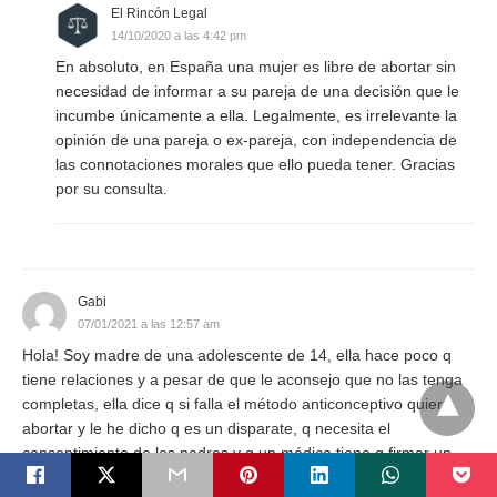
El Rincón Legal
14/10/2020 a las 4:42 pm
En absoluto, en España una mujer es libre de abortar sin
necesidad de informar a su pareja de una decisión que le
incumbe únicamente a ella. Legalmente, es irrelevante la
opinión de una pareja o ex-pareja, con independencia de
las connotaciones morales que ello pueda tener. Gracias
por su consulta.
Gabi
07/01/2021 a las 12:57 am
Hola! Soy madre de una adolescente de 14, ella hace poco q
tiene relaciones y a pesar de que le aconsejo que no las tenga
completas, ella dice q si falla el método anticonceptivo quiere
abortar y le he dicho q es un disparate, q necesita el
consentimiento de los padres y q un médico tiene q firmar un
informe de que la embarazada no está preparada