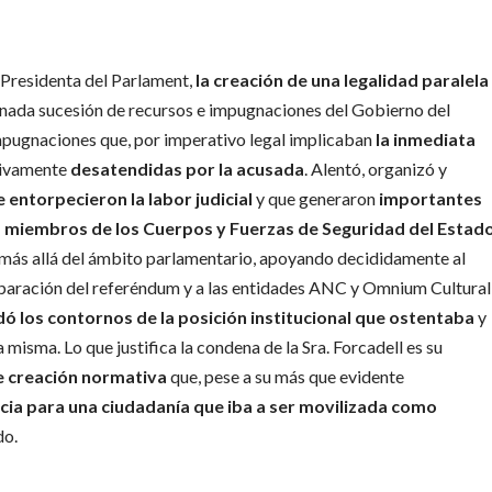
e Presidenta del Parlament,
la creación de una legalidad paralela
nada sucesión de recursos e impugnaciones del Gobierno del
impugnaciones que, por imperativo legal implicaban
la inmediata
ltivamente
desatendidas por la acusada
. Alentó, organizó y
 entorpecieron la labor judicial
y que generaron
importantes
s miembros de los Cuerpos y Fuerzas de Seguridad del Estad
a más allá del ámbito parlamentario, apoyando decididamente al
reparación del referéndum y a las entidades ANC y Omnium Cultural
ó los contornos de la posición institucional que ostentaba
y
 misma. Lo que justifica la condena de la Sra. Forcadell es su
e creación normativa
que, pese a su más que evidente
ncia para una ciudadanía que iba a ser movilizada como
do.