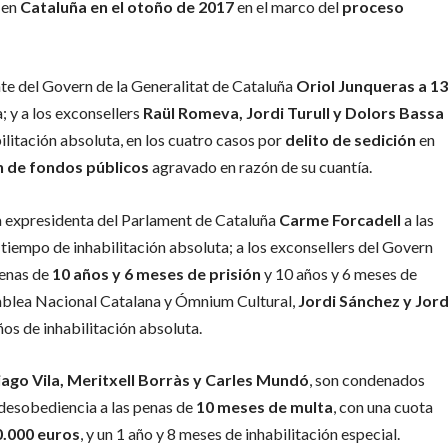
 en
Cataluña en el otoño de 2017
en el marco del
proceso
nte del Govern de la Generalitat de Cataluña
Oriol Junqueras a 1
; y a los exconsellers
Raül Romeva, Jordi Turull y Dolors Bassa
ilitación absoluta, en los cuatro casos por
delito de sedición
en
 de fondos públicos
agravado en razón de su cuantía.
la expresidenta del Parlament de Cataluña
Carme Forcadell
a las
 tiempo de inhabilitación absoluta; a los exconsellers del Govern
penas de
10 años y 6 meses de prisión
y 10 años y 6 meses de
semblea Nacional Catalana y Ómnium Cultural,
Jordi Sánchez y Jord
ños de inhabilitación absoluta.
iago Vila, Meritxell Borràs y Carles Mundó
, son condenados
 desobediencia a las penas de
10 meses de multa
, con una cuota
0.000 euros
, y un 1 año y 8 meses de inhabilitación especial.