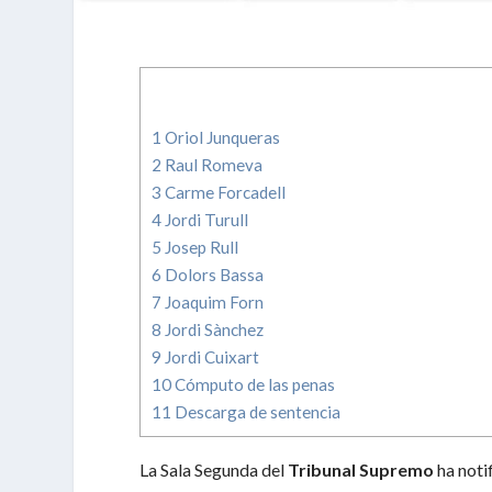
1
Oriol Junqueras
2
Raul Romeva
3
Carme Forcadell
4
Jordi Turull
5
Josep Rull
6
Dolors Bassa
7
Joaquim Forn
8
Jordi Sànchez
9
Jordi Cuixart
10
Cómputo de las penas
11
Descarga de sentencia
La Sala Segunda del
Tribunal Supremo
ha noti