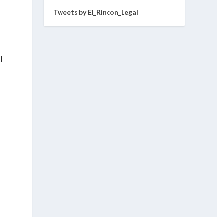
Tweets by El_Rincon_Legal
l
o