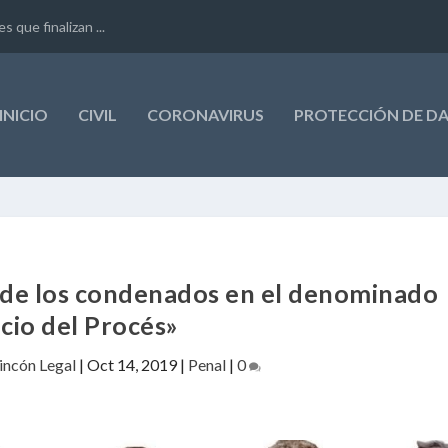
que finalizan ...
INICIO
CIVIL
CORONAVIRUS
PROTECCIÓN DE D
n de los condenados en el denominado
icio del Procés»
Rincón Legal
|
Oct 14, 2019
|
Penal
|
0