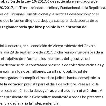
robación de la Ley 19/2017
, 6 de septiembre, reguladora del
 20/2017
, de Transitoriedad Jurídica y Fundacional de la República.
es del Tribunal Constitucional y la pertinaz desatención por el
s que le fueron dirigidos, despeja cualquier duda acerca de su
y reglamentaria que hizo posible la celebración del
riol Junqueras, en su condición de Vicepresidente del Govern,
 el día 28 de septiembre de 2017. Dicha reunión fue
celebrada a
n el objetivo de informar a los miembros del ejecutivo del
ía derivarse de la constatada presencia de colectivos radicales y
próxima a los dos millones
.
La alta probabilidad de
encargadas de cumplir el mandato judicial hacía aconsejable -a
e la votación
prevista para el día 1 de octubre. Pese a ello, la
en esa reunión fue la de
seguir adelante con el referéndum
. Al
nces presidente de la Generalitat, manifestó a todos los presentes
olencia declararía la independencia
.