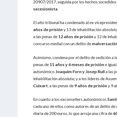
20907/2017, seguida por los hechos sucedidos
secesionista
.
El alto tribunal ha condenado al ex vicepreside
años de prisión
y 13 de inhabilitación absoluta
a las penas de
12 años de prisión
y 12 de inhab
concurso medial con un delito de
malversación
Asimismo, condena por el delito de sedición a 
penas de
11 años y 6 meses de prisión
e igual
autonómico
Joaquim Forn y Josep Rull
a las 
inhabilitación absoluta; y a los líderes de As
Cuixart
, a las penas de
9 años de prisión
y 9 a
En cuanto a los exconsellers autonómicos
Sant
cada uno de ellos como autores de un delito de
diaria de 200 euros, lo que arroja una cifra de
6