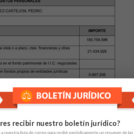
res recibir nuestro boletín jurídico?
e
a nuestra
lista de correo
para recibir periódicamente un resumen de las