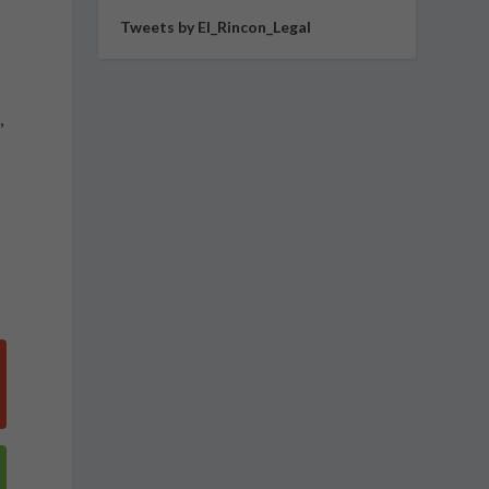
Tweets by El_Rincon_Legal
s
s
,