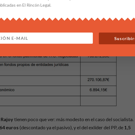
ublicadas en El Rincón Legal.
Suscribir
 Rajoy
tienen poco que ver: más modesto en el caso del socialista.
64 euros
(descontado ya el pasivo), y el del exlíder del PP, de
1,5