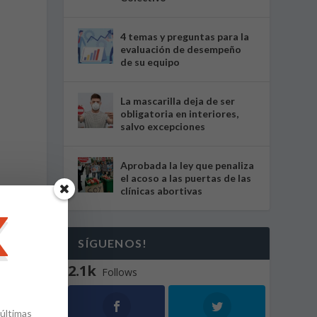
4 temas y preguntas para la
evaluación de desempeño
de su equipo
La mascarilla deja de ser
obligatoria en interiores,
salvo excepciones
Aprobada la ley que penaliza
el acoso a las puertas de las
clínicas abortivas
SÍGUENOS!
2.1k
Follows
 últimas