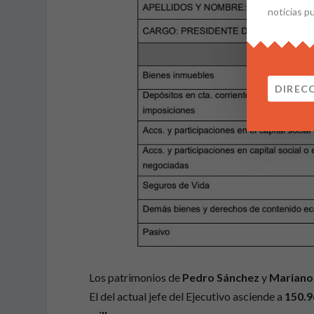
noticias p
Los patrimonios de
Pedro Sánchez
y
Mariano
El del actual jefe del Ejecutivo asciende a
150.9