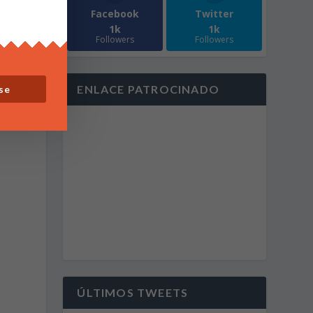
Facebook
Twitter
1k
1k
Followers
Followers
ENLACE PATROCINADO
se
ÚLTIMOS TWEETS