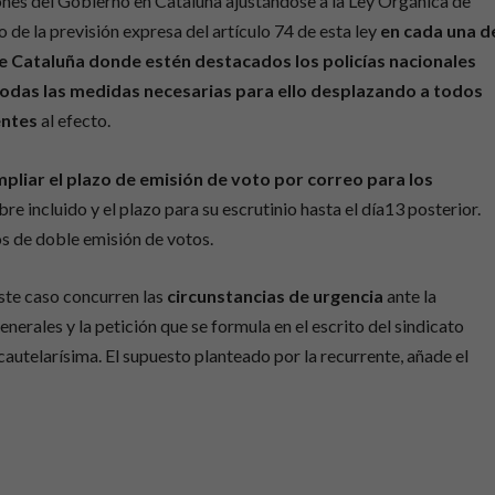
nes del Gobierno en Cataluña ajustándose a la Ley Orgánica de
de la previsión expresa del artículo 74 de esta ley
en cada una d
e Cataluña donde estén destacados los policías nacionales
odas las medidas necesarias para ello desplazando a todos
entes
al efecto.
pliar el plazo de emisión de voto por correo para los
re incluido y el plazo para su escrutinio hasta el día13 posterior.
os de doble emisión de votos.
este caso concurren las
circunstancias de urgencia
ante la
enerales y la petición que se formula en el escrito del sindicato
 cautelarísima. El supuesto planteado por la recurrente, añade el