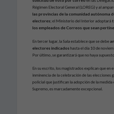
solicitud de voto por correo
en las Delegacio
Régimen Electoral General (LOREG) y al amparo 
las provincias de la comunidad autónoma d
electores
; el Ministerio del Interior adoptará
t
los empleados de Correos que sean pertin
En tercer lugar, la Sala establece que se debe
am
electores
indicados
hasta el día 10 de noviemb
Por último, se garantizará que no haya supuest
En su escrito, los magistrados explican que en 
inminencia de la celebración de las elecciones g
policial que justifican la adopción de la medida
Supremo, es marcadamente excepcional.