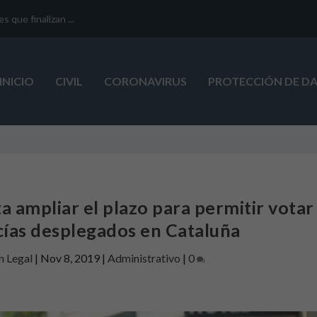
que finalizan ...
INICIO
CIVIL
CORONAVIRUS
PROTECCIÓN DE D
a ampliar el plazo para permitir votar
icías desplegados en Cataluña
n Legal
|
Nov 8, 2019
|
Administrativo
|
0