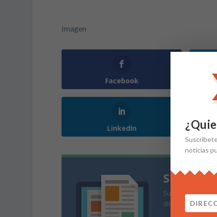
Imagen
Facebook
¿Quie
LinkedIn
Suscríbet
noticias p
Suscríbe
Suscríbete a nues
directamente en 