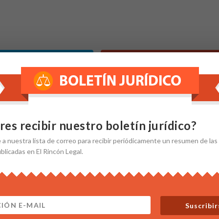
Twitter
Google+
res recibir nuestro boletín jurídico?
Gmail
Evernote
e
a nuestra
lista de correo
para recibir periódicamente un resumen de las
ublicadas en El Rincón Legal.
te a nuestras noticias
tra Newsletter para recibir las últimas noticias de nuestro blog
tu correo.
Suscribir