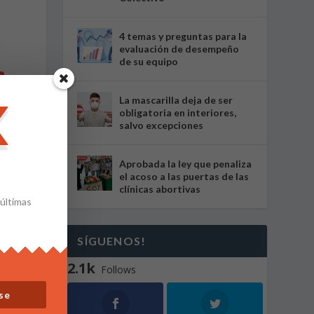
4 temas y preguntas para la
evaluación de desempeño
de su equipo
La mascarilla deja de ser
obligatoria en interiores,
salvo excepciones
Aprobada la ley que penaliza
el acoso a las puertas de las
clínicas abortivas
 últimas
SÍGUENOS!
2.1k
Follows
se