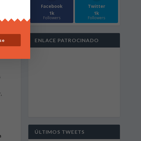
Facebook
Twitter
1k
1k
Followers
Followers
ENLACE PATROCINADO
se
s
,
i
ÚLTIMOS TWEETS
n