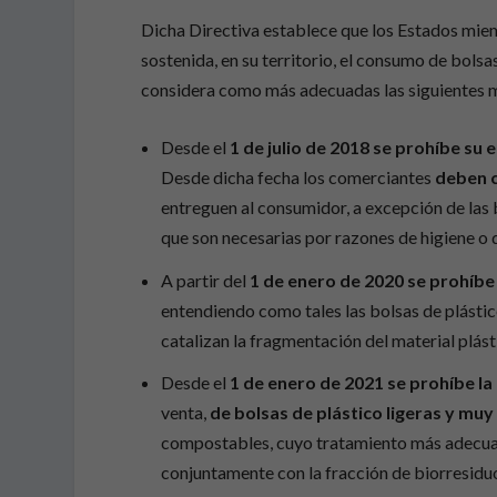
Dicha Directiva establece que los Estados mie
sostenida, en su territorio, el consumo de bolsa
considera como más adecuadas las siguientes m
Desde el
1 de julio de 2018 se prohíbe su
Desde dicha fecha los comerciantes
deben c
entreguen al consumidor, a excepción de las 
que son necesarias por razones de higiene o 
A partir del
1 de enero de 2020
se prohíbe
entendiendo como tales las bolsas de plástic
catalizan la fragmentación del material plá
Desde el
1 de enero de 2021 se prohíbe la
venta,
de bolsas de plástico ligeras y mu
compostables, cuyo tratamiento más adecuad
conjuntamente con la fracción de biorresiduo