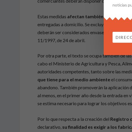
comerciantes deberán disponer de la documenta
noticias p
Estas medidas
afectan también a las bolsas 
entregadas a domicilio. Se excluyen los sobres d
deberán ser considerados envases si cumplen con
11/1997, de 24 de abril.
Por otra parte, el texto se ocupa también de la
cabo el Ministerio de Agricultura y Pesca, A
autoridades competentes, tanto sobre las med
que tiene para el medio ambiente
el consumo
abandono. También promoverán la aplicación del
al menos, en el primer año desde la entrada en 
se estima necesario para lograr los objetivos e
Por lo que respecta a la creación del
Registro 
declarativo,
su finalidad es exigir a los fab