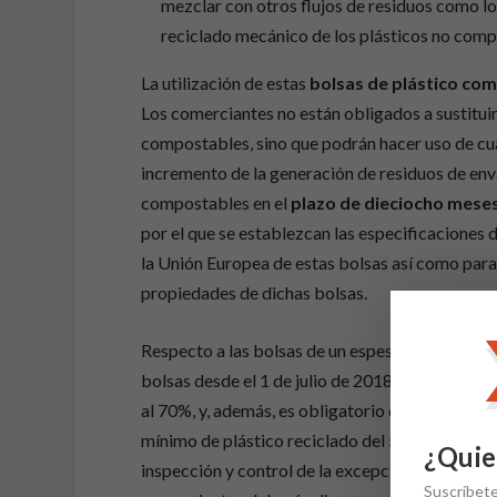
mezclar con otros flujos de residuos como los
reciclado mecánico de los plásticos no comp
La utilización de estas
bolsas de plástico co
Los comerciantes no están obligados a sustituir
compostables, sino que podrán hacer uso de cua
incremento de la generación de residuos de env
compostables en el
plazo de dieciocho mese
por el que se establezcan las especificaciones 
la Unión Europea de estas bolsas así como par
propiedades de dichas bolsas.
Respecto a las bolsas de un espesor igual o supe
bolsas desde el 1 de julio de 2018 excepto para
al 70%, y, además, es obligatorio que estas bol
mínimo de plástico reciclado del 50%, y se prop
¿Quie
inspección y control de la excepción del cobro 
Suscríbet