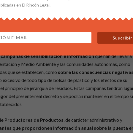
ción necesaria que permita acreditar dicho porcentaje.
ublicadas en El Rincón Legal.
que puedan suministrarse en la venta online
así como a las
e plástico empleados para las ventas a distancia, si bien estos
 la definición de envase y sus ejemplos establecida en la Ley
Suscribir
s
campañas de sensibilización e información
que han de llevar a
limentación y Medio Ambiente y las comunidades autónomas, como
idas que se establecen, como
sobre las consecuencias negativa
 excesivo de todo tipo de bolsas de plástico y los efectos de su
 principio de jerarquía de residuos. Estas campañas tendrán lugar
vigor del presente real decreto y se podrán mantener en el tiempo s
stablecidos
de Productores de Productos
, de carácter administrativo y
ricantes que proporcionen información anual sobre la puesta e