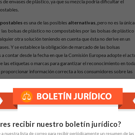
 de envases de plástico, ya que su mezcla podría dificultar el
ostables.
mpostables
es una de las posibles
alternativas
, pero no es la única
 las bolsas de plástico no compostables por las bolsas de plástico
lquier otra solución teniendo en cuenta que ésta no derive en un
ases. Y se establece la obligación de marcado de las bolsas
s
a contar desde la fecha en que la Comisión Europea adopte el act
de las etiquetas o marcas para garantizar el reconocimiento en tod
a proporcionar información correcta a los consumidores sobre las
rior a las 50 micras, se obliga al cobro de un precio por dichas
 las que tengan un porcentaje de plástico reciclado igual o superio
sas contengan, a partir del 1 de enero de 2020, un porcentaje
one para estas bolsas un precio orientativo menor. A los efectos d
res recibir nuestro boletín jurídico?
de las bolsas con más del 70% de plástico reciclado, los
e
a nuestra
lista de correo
para recibir periódicamente un resumen de las