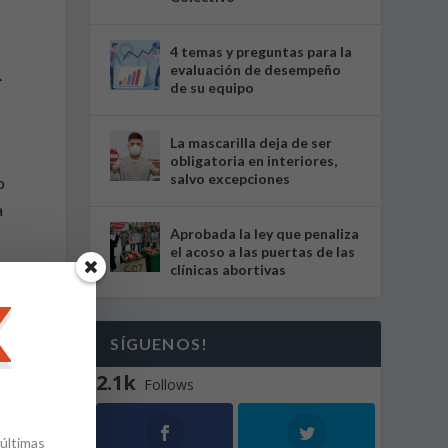
4 temas y preguntas para la
evaluación de desempeño
.
de su equipo
La mascarilla deja de ser
obligatoria en interiores,
salvo excepciones
o
a
Aprobada la ley que penaliza
el acoso a las puertas de las
clínicas abortivas
r
SÍGUENOS!
2.1k
Follows
e
 últimas