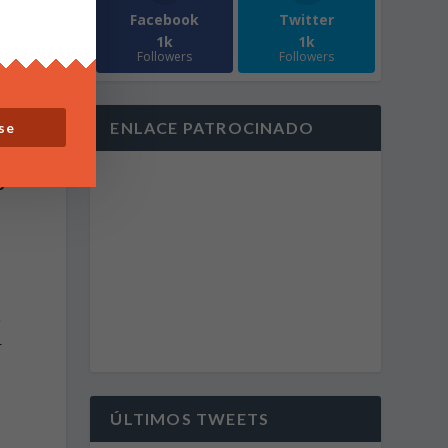
Facebook
Twitter
1k
1k
l
Followers
Followers
ENLACE PATROCINADO
se
o
o
r
ÚLTIMOS TWEETS