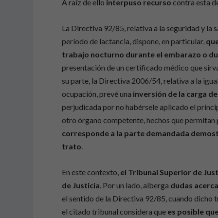
A raíz de ello
interpuso recurso
contra esta 
La Directiva 92/85, relativa a la seguridad y la
período de lactancia, dispone, en particular,
que
trabajo nocturno durante el embarazo o du
presentación de un certificado médico que sirva
su parte, la Directiva 2006/54, relativa a la i
ocupación, prevé una
inversión de la carga de
perjudicada por no habérsele aplicado el princi
otro órgano competente, hechos que permitan pr
corresponde a la parte demandada demostra
trato
.
En este contexto,
el Tribunal Superior de Just
de Justicia
. Por un lado, alberga
dudas acerca
el sentido de la Directiva 92/85, cuando dicho 
el citado tribunal considera que
es posible que