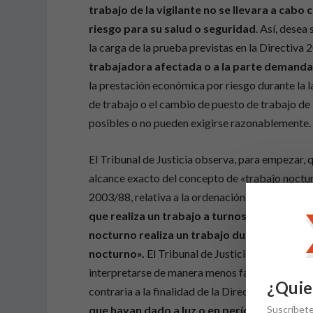
trabajo de la vigilante no se llevara a cab
riesgo para su salud o seguridad
. Así, desea
la carga de la prueba previstas en la Directiva 
trabajadora afectada o a la parte demand
la prestación económica por riesgo durante la l
de trabajo o el cambio de puesto de trabajo de
posibles o no pueden exigirse razonablemente.
El Tribunal de Justicia observa, para empezar, 
alcance exacto del concepto de «trabajo nocturn
2003/88, relativa a la ordenación del tiempo d
que realiza un trabajo a turnos en el que 
nocturno realiza un trabajo durante el «per
nocturno».
El Tribunal de Justicia observa que
interpretarse de manera menos favorable que la
¿Quie
contraria a la finalidad de la Directiva 92/85, q
Suscríbet
que hayan dado a luz o en período de lactan