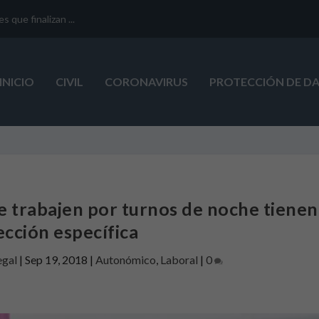
que finalizan ...
INICIO
CIVIL
CORONAVIRUS
PROTECCIÓN DE D
 trabajen por turnos de noche tienen
ección específica
egal
|
Sep 19, 2018
|
Autonómico
,
Laboral
|
0