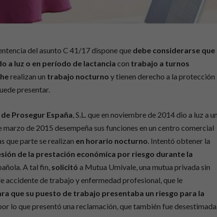
 sentencia del asunto C 41/17 dispone que
debe considerarse que
 a luz o en período de lactancia
con
trabajo a turnos
che
realizan un
trabajo nocturno
y tienen derecho a la protección
puede presentar.
d de Prosegur España
, S.L. que en noviembre de 2014 dio a luz a u
e marzo de 2015 desempeña sus funciones en un centro comercial
as que parte se realizan
en horario nocturno
. Intentó obtener la
sión de la prestación económica por riesgo durante la
añola. A tal fin,
solicitó
a Mutua Umivale, una mutua privada sin
de accidente de trabajo y enfermedad profesional, que le
ara que su puesto de trabajo presentaba un riesgo para la
 por lo que presentó una reclamación, que también fue desestimada