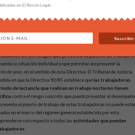
ublicadas en El Rincón Legal.
no,
la trabajadora de que se trata debe presentar un
 ello desde el punto de vista de su seguridad o su salud. Incumbe a
ar si así sucede en el caso de autos.
Suscribir
 que las reglas de inversión de la carga de la prueba previstas en la
omo la del presente caso, cuando
la trabajadora
de que se
trata
aluación de los riesgos que presenta su puesto de trabajo n
cuenta su situación individual y que permitan así presumir la
ón de sexo, en el sentido de esta Directiva. El Tribunal de Justicia
medida en que la Directiva 92/85 establece que
las trabajadoras
íodo de lactancia que realizan un trabajo nocturno tienen
cífica
contra el riesgo concreto que puede presentar el desempeñ
e presenta el puesto de trabajo de estas trabajadoras no puede esta
icados en el marco del régimen general establecido por esta
mprenderse con respecto a todas las
actividades que puedan
rabajadoras
.