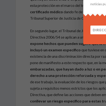
noticias p
esta protección en el marco del trabajo noctur
certificado médico
dando fe de la necesidad de
Tribunal Superior de Justicia de Galicia comprob
En segundo lugar, el Tribunal de Justicia declara
Directiva 2006/54 se aplican a una situación c
expone hechos que pueden sugerir que la ev
incluyó un examen específico
que tuviese en 
existencia de una discriminación directa por raz
pone de manifiesto a este respecto que, en la 
embarazadas, que hayan dado a luz o en per
derecho a una protección reforzada y espe
de ese trabajo, la evaluación de los riesgos qu
sujeta a requisitos menos estrictos que los apl
Directiva, que define las acciones que deben e
conllevar un riesgo específico para estas t