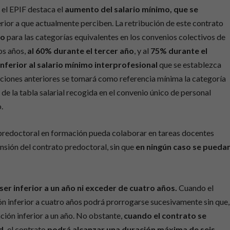
 el EPIF destaca el
aumento del salario mínimo, que se
rior a que actualmente perciben. La retribución de este contrato
do
para las categorías equivalentes en los convenios colectivos de
os años,
al 60% durante el tercer año
, y al
75% durante el
nferior al salario mínimo interprofesional
que se establezca
buciones anteriores se tomará como referencia mínima la categoría
de la tabla salarial recogida en el convenio único de personal
.
 predoctoral en formación pueda colaborar en tareas docentes
nsión del contrato predoctoral, sin que
en ningún caso se pueda
er inferior a un año ni exceder de cuatro años.
Cuando el
n inferior a cuatro años podrá prorrogarse sucesivamente sin que,
ción inferior a un año. No obstante,
cuando el contrato se
d,
el contrato
podrá alcanzar una duración máxima de seis