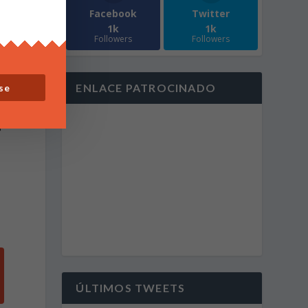
Facebook
Twitter
1k
1k
Followers
Followers
l
ENLACE PATROCINADO
se
s
ÚLTIMOS TWEETS