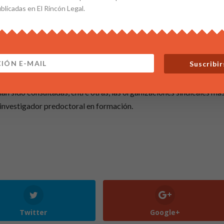
ublicadas en El Rincón Legal.
encia de género
.
á el contrato predoctoral
, aunque no se hubiera agotado la
onsidera que se ha obtenido el título de doctorado en la fecha de
Suscribir
al.
an sido consultadas, entre otras, las organizaciones sindicales má
l investigador predoctoral en formación.
Twitter
Google+