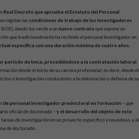
un
Real Decreto que aprueba el Estatuto del Personal
 se regulan las
condiciones de trabajo de los investigadores
 BOE), dando luz verde a un
nuevo contrato
que supone un
ción que tradicionalmente ha recibido el personal investigador en
tual específica con una duración máxima de cuatro años.
ier periodo de beca, procediéndose a la contratación laboral
mación desde el inicio de su carrera profesional, es decir, desde el
oyectos e investigación conducentes a la elaboración y defensa de s
n de personal investigador predoctoral en formación
– que
tario oficial de doctorado –
y el desarrollo del objeto de este
e tareas de investigación en un proyecto específico y novedoso, y e
ama de doctorado.