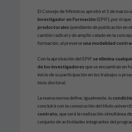
El Consejo de Ministros aprobó el 1 de marzo 
Investigador en Formación
(EPIF), por el que
predoctorales
(pendiente de publicación en el
cambio radical y de amplio calado en la concep
formación, al preverse
una modalidad contrac
Con la aprobación del EPIF
se elimina cualqu
de los investigadores
que se encuentran en for
inicio de su participación en los trabajos o pr
tesis doctoral.
La nueva norma define, igualmente, la
condició
concluirá con la consecución del título universi
contrato,
que será la realización simultánea d
conjunto de actividades integrantes del progr