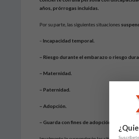
años, prórrogas incluidas.
Por su parte, las siguientes situaciones
suspend
–
Incapacidad temporal.
– Riesgo durante el embarazo o riesgo duran
– Maternidad.
– Paternidad.
– Adopción.
– Guarda con fines de adopción o acogimie
¿Quie
Suscríbet
Igualmente lo suspenderán las situaciones prev