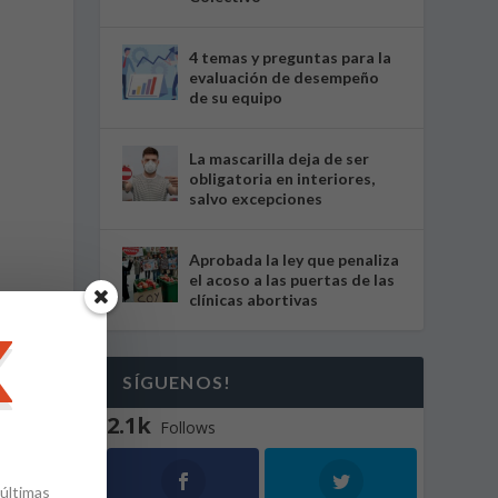
4 temas y preguntas para la
evaluación de desempeño
de su equipo
La mascarilla deja de ser
obligatoria en interiores,
salvo excepciones
Aprobada la ley que penaliza
el acoso a las puertas de las
clínicas abortivas
SÍGUENOS!
2.1k
Follows
 últimas