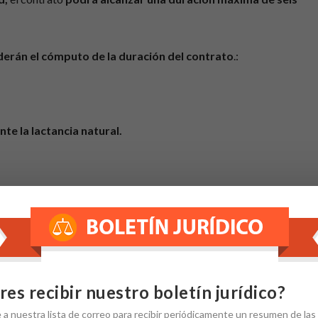
erán el cómputo de la duración del contrato
.:
te la lactancia natural.
nto.
res recibir nuestro boletín jurídico?
e
a nuestra
lista de correo
para recibir periódicamente un resumen de las
istas en el Estatuto de los Trabajadores, como medida de