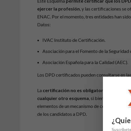
Este Esquema
permite certificar que los DPD
ejercer la profesión
, y las certificaciones s
ENAC. Por el momento, tres entidades han sido
Datos:
IVAC Instituto de Certificación.
Asociación para el Fomento de la Seguridad 
Asociación Española para la Calidad (AEC).
Los DPD certificados pueden consultarse en las
La
certificación no es obligatoria
y
se puede 
cualquier otro esquema
, si bien la Agencia 
elementos de un mecanismo de certificación com
de los candidatos a DPD.
¿Quie
Suscríbet