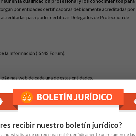
 reúnen la cualificación profesional y los conocimientos para
e otorgan por entidades certificadoras debidamente acreditadas por
 acreditadas para poder certificar Delegados de Protección de
de la Información (ISMS Forum).
 páginas web de cada una de estas entidades.
ejercer la profesión sin estar certificado bajo este o
ofrece así un punto de referencia al mercado sobre los contenidos y
o garantía para acreditar la cualificación y capacidad profesiona
res recibir nuestro boletín jurídico?
e
a nuestra
lista de correo
para recibir periódicamente un resumen de las