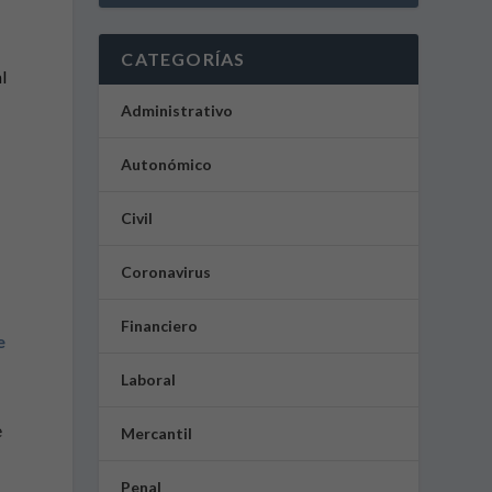
CATEGORÍAS
l
Administrativo
Autonómico
Civil
e
Coronavirus
Financiero
e
Laboral
e
Mercantil
Penal