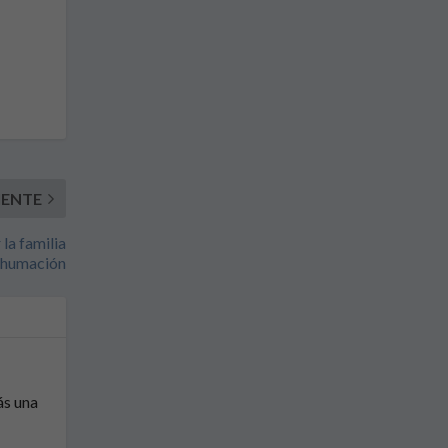
IENTE
la familia
exhumación
ás una