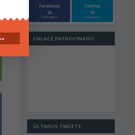
Facebook
Twitter
1k
1k
Followers
Followers
ENLACE PATROCINADO
se
ÚLTIMOS TWEETS