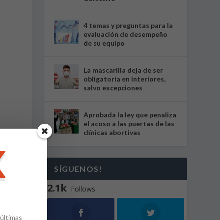
4 temas y preguntas para la
evaluación de desempeño
de su equipo
La mascarilla deja de ser
obligatoria en interiores,
salvo excepciones
Aprobada la ley que penaliza
el acoso a las puertas de las
clínicas abortivas
SÍGUENOS!
l
2.1k
Follows
 últimas