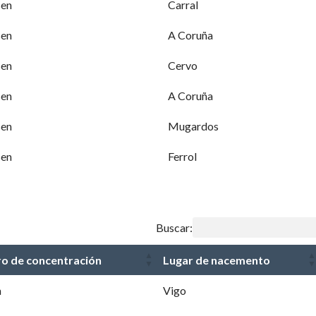
sen
Carral
sen
A Coruña
sen
Cervo
sen
A Coruña
sen
Mugardos
sen
Ferrol
Buscar:
o de concentración
Lugar de nacemento
n
Vigo