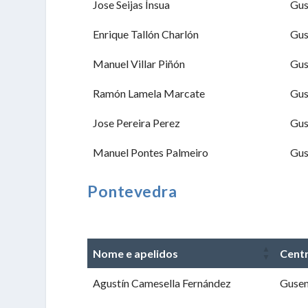
Jose Seijas Ínsua
Gu
Enrique Tallón Charlón
Gu
Manuel Villar Piñón
Gu
Ramón Lamela Marcate
Gu
Jose Pereira Perez
Gu
Manuel Pontes Palmeiro
Gu
Pontevedra
Nome e apelidos
Centr
Agustín Camesella Fernández
Guse