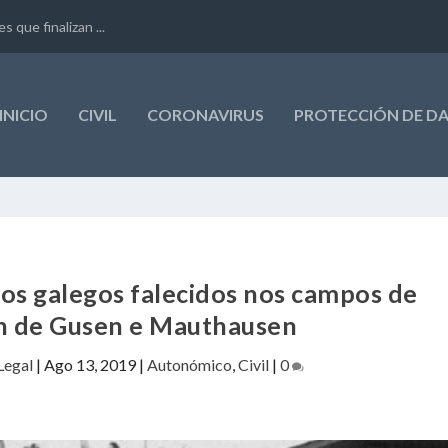
que finalizan ...
INICIO
CIVIL
CORONAVIRUS
PROTECCIÓN DE D
os galegos falecidos nos campos de
n de Gusen e Mauthausen
Legal
|
Ago 13, 2019
|
Autonómico
,
Civil
|
0