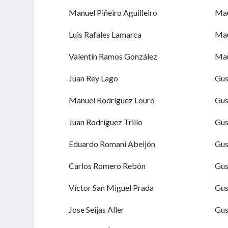
Manuel Piñeiro Aguilleiro
Mau
Luis Rafales Lamarca
Mau
Valentín Ramos González
Mau
Juan Rey Lago
Gu
Manuel Rodríguez Louro
Gu
Juan Rodríguez Trillo
Gu
Eduardo Romaní Abeijón
Gu
Carlos Romero Rebón
Gu
Víctor San Miguel Prada
Gu
Jose Seijas Aller
Gu