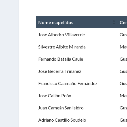
Nome e apelidos
Cen
Jose Albedro Villaverde
Gu
Silvestre Albite Miranda
Mau
Fernando Batalla Caule
Gu
Jose Becerra Trinanez
Gu
Francisco Caamaño Fernández
Gu
Jose Callón Peón
Mau
Juan Cameán San Isidro
Gu
Adriano Castillo Soudelo
Gu