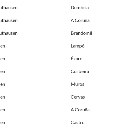
thausen
Dumbría
thausen
A Coruña
thausen
Brandomil
sen
Lampó
sen
Ézaro
sen
Corbeira
sen
Muros
sen
Cervas
sen
A Coruña
sen
Castro