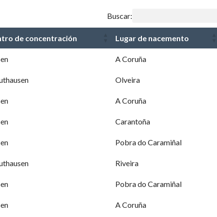
Buscar:
tro de concentración
Lugar de nacemento
sen
A Coruña
thausen
Olveira
sen
A Coruña
sen
Carantoña
sen
Pobra do Caramiñal
thausen
Riveira
sen
Pobra do Caramiñal
sen
A Coruña