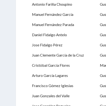
Antonio Fariña Choupino
Gu
Manuel Fernández García
Gu
Manuel Fernández Parada
Gu
Daniel Fidalgo Antelo
Gu
Jose Fidalgo Pérez
Gu
Juan Clemente García de la Cruz
Gu
Cristóbal García Flores
Mau
Arturo García Lagares
Gu
Francisco Gómez Iglesias
Gu
Juan Gonzales del Valle
Gu
Jose González Regueiro
Gu