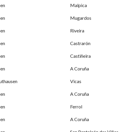
sen
Malpica
sen
Mugardos
sen
Riveira
sen
Castrarón
sen
Castiñeira
sen
A Coruña
thausen
Vicas
sen
A Coruña
sen
Ferrol
sen
A Coruña
sen
San Pantaleón das Viñas