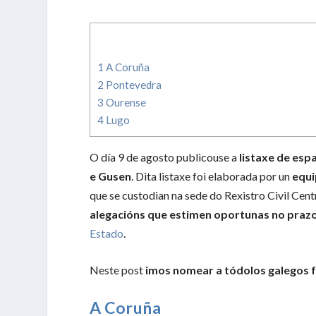
1
A Coruña
2
Pontevedra
3
Ourense
4
Lugo
O día 9 de agosto publicouse a
listaxe de es
e Gusen
. Dita listaxe foi elaborada por un
equi
que se custodian na sede do Rexistro Civil Cent
alegacións que estimen oportunas no praz
Estado
.
Neste post
imos nomear a tódolos galegos f
A Coruña