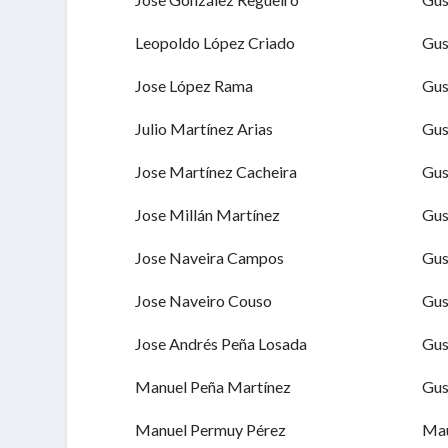
Leopoldo López Criado
Gu
Jose López Rama
Gu
Julio Martínez Arias
Gu
Jose Martínez Cacheira
Gu
Jose Millán Martínez
Gu
Jose Naveira Campos
Gu
Jose Naveiro Couso
Gu
Jose Andrés Peña Losada
Gu
Manuel Peña Martínez
Gu
Manuel Permuy Pérez
Mau