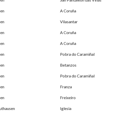
sen
A Coruña
sen
Vilasantar
sen
A Coruña
sen
A Coruña
sen
Pobra do Caramiñal
sen
Betanzos
sen
Pobra do Caramiñal
sen
Franza
sen
Freixeiro
thausen
Iglesia