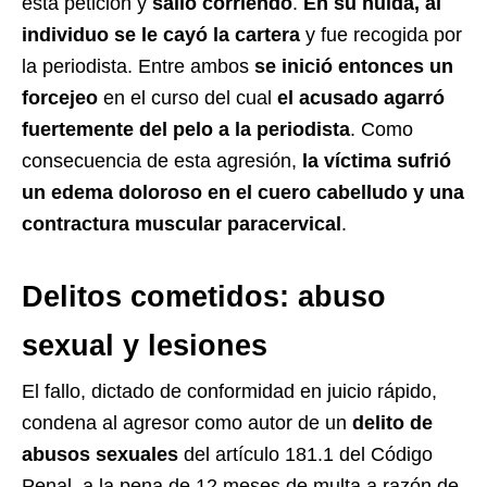
esta petición y
salió corriendo
.
En su huida, al
individuo se le cayó la cartera
y fue recogida por
la periodista. Entre ambos
se inició entonces un
forcejeo
en el curso del cual
el acusado agarró
fuertemente del pelo a la periodista
. Como
consecuencia de esta agresión,
la víctima sufrió
un edema doloroso en el cuero cabelludo y una
contractura muscular paracervical
.
Delitos cometidos: abuso
sexual y lesiones
El fallo, dictado de conformidad en juicio rápido,
condena al agresor como autor de un
delito de
abusos sexuales
del artículo 181.1 del Código
Penal, a la pena de 12 meses de multa a razón de