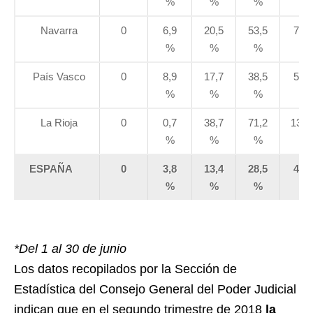
%
%
%
%
Navarra
0
6,9
20,5
53,5
72,3
%
%
%
%
País Vasco
0
8,9
17,7
38,5
59,3
%
%
%
%
La Rioja
0
0,7
38,7
71,2
136,
%
%
%
%
ESPAÑA
0
3,8
13,4
28,5
45,1
%
%
%
%
*Del 1 al 30 de junio
Los datos recopilados por la Sección de
Estadística del Consejo General del Poder Judicial
indican que en el segundo trimestre de 2018
la