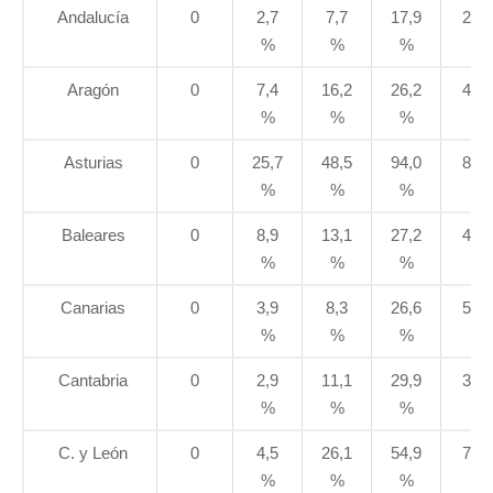
Andalucía
0
2,7
7,7
17,9
25,3
%
%
%
%
Aragón
0
7,4
16,2
26,2
45,3
%
%
%
%
Asturias
0
25,7
48,5
94,0
86,6
%
%
%
%
Baleares
0
8,9
13,1
27,2
42,7
%
%
%
%
Canarias
0
3,9
8,3
26,6
51,1
%
%
%
%
Cantabria
0
2,9
11,1
29,9
38,8
%
%
%
%
C. y León
0
4,5
26,1
54,9
78,5
%
%
%
%