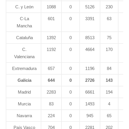
C. y León
1088
0
5126
230
57
C-La
601
0
3391
63
43
Mancha
Cataluña
1392
0
8513
75
99
C.
1192
0
4664
170
70
Valenciana
Extremadura
657
0
1196
84
36
Galicia
644
0
2726
143
33
Madrid
2283
0
6661
194
53
Murcia
83
0
1493
4
19
Navarra
224
0
945
65
8
País Vasco
704
0
2281
202
40