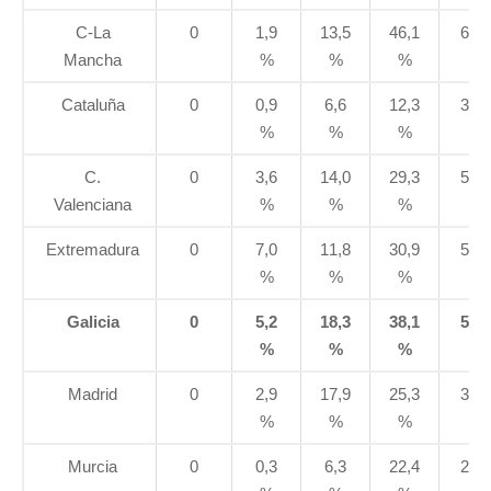
C-La
0
1,9
13,5
46,1
61,5
Mancha
%
%
%
%
Cataluña
0
0,9
6,6
12,3
31,0
%
%
%
%
C.
0
3,6
14,0
29,3
51,2
Valenciana
%
%
%
%
Extremadura
0
7,0
11,8
30,9
57,6
%
%
%
%
Galicia
0
5,2
18,3
38,1
50,0
%
%
%
%
Madrid
0
2,9
17,9
25,3
38,9
%
%
%
%
Murcia
0
0,3
6,3
22,4
29,4