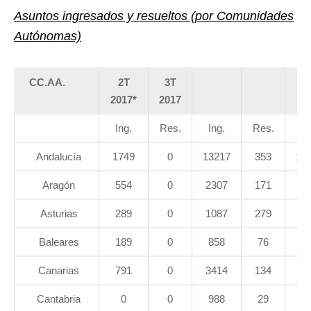
Asuntos ingresados y resueltos (por Comunidades
Autónomas)
CC.AA.
2T
3T
4
2017*
2017
20
Ing.
Res.
Ing.
Res.
In
Andalucía
1749
0
13217
353
17
Aragón
554
0
2307
171
21
Asturias
289
0
1087
279
18
Baleares
189
0
858
76
18
Canarias
791
0
3414
134
64
Cantabria
0
0
988
29
14